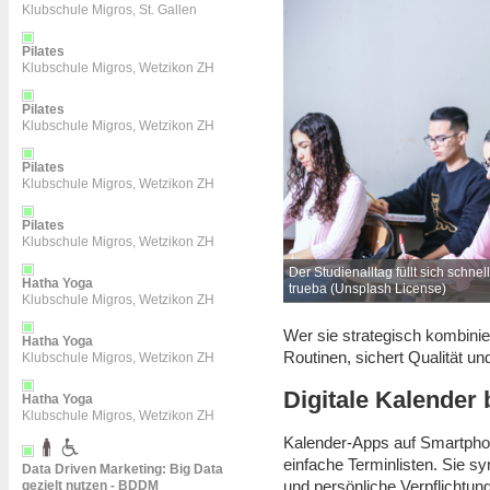
Klubschule Migros, St. Gallen
Pilates
Klubschule Migros, Wetzikon ZH
Pilates
Klubschule Migros, Wetzikon ZH
Pilates
Klubschule Migros, Wetzikon ZH
Pilates
Klubschule Migros, Wetzikon ZH
 Nebenjobs und Projekten. - Foto: javier
Der Studienalltag füllt sich schne
Hatha Yoga
trueba (
Unsplash License
)
Klubschule Migros, Wetzikon ZH
Wer sie strategisch kombinier
Hatha Yoga
Routinen, sichert Qualität u
Klubschule Migros, Wetzikon ZH
Digitale Kalender 
Hatha Yoga
Klubschule Migros, Wetzikon ZH
Kalender-Apps auf Smartphon
einfache Terminlisten. Sie s
Data Driven Marketing: Big Data
und persönliche Verpflichtun
gezielt nutzen - BDDM