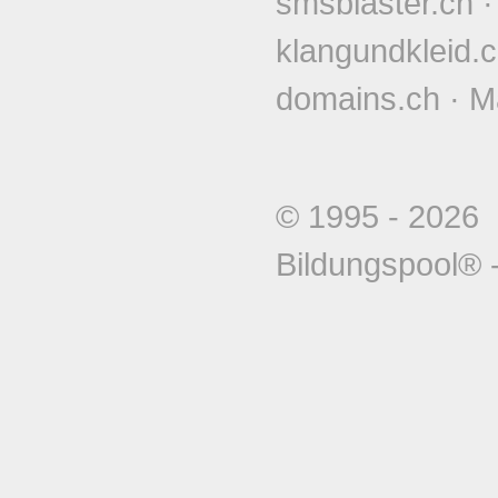
smsblaster.ch
klangundkleid.
domains.ch
·
M
© 1995 - 202
Bildungspool®
-