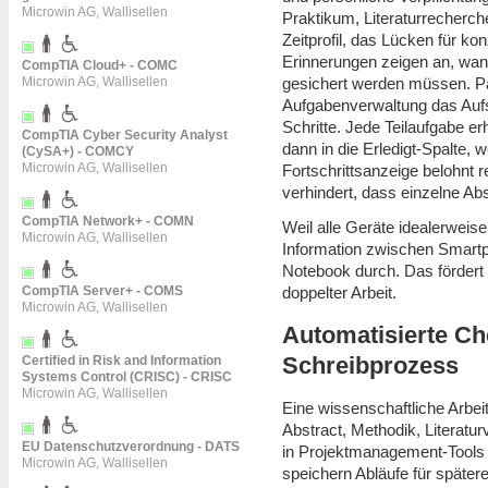
Microwin AG, Wallisellen
Praktikum, Literaturrecherche
Zeitprofil, das Lücken für ko
Erinnerungen zeigen an, wan
CompTIA Cloud+ - COMC
gesichert werden müssen. Paral
Microwin AG, Wallisellen
Aufgabenverwaltung das Aufs
Schritte. Jede Teilaufgabe erh
CompTIA Cyber Security Analyst
dann in die Erledigt-Spalte, 
(CySA+) - COMCY
Microwin AG, Wallisellen
Fortschrittsanzeige belohnt r
verhindert, dass einzelne Ab
CompTIA Network+ - COMN
Weil alle Geräte idealerweise 
Microwin AG, Wallisellen
Information zwischen Smar
Notebook durch. Das fördert 
doppelter Arbeit.
CompTIA Server+ - COMS
Microwin AG, Wallisellen
Automatisierte Ch
Schreibprozess
Certified in Risk and Information
Systems Control (CRISC) - CRISC
Microwin AG, Wallisellen
Eine wissenschaftliche Arbeit
Abstract, Methodik, Literatu
EU Datenschutzverordnung - DATS
in Projektmanagement-Tools 
Microwin AG, Wallisellen
speichern Abläufe für später