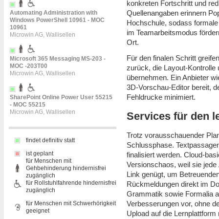
konkreten Fortschritt und re
Quellenangaben erinnern Pop-u
Automating Administration with
Windows PowerShell 10961 - MOC
Hochschule, sodass formale 
10961
im Teamarbeitsmodus förder
Microwin AG, Wallisellen
Ort.
Für den finalen Schritt grei
Microsoft 365 Messaging MS-203 -
MOC -203T00
zurück, die Layout-Kontrolle
Microwin AG, Wallisellen
übernehmen. Ein Anbieter w
3D-Vorschau-Editor bereit, de
Fehldrucke minimiert.
SharePoint Online Power User 55215
- MOC 55215
Microwin AG, Wallisellen
Services für den l
Trotz vorausschauender Plan
findet definitiv statt
Schlussphase. Textpassagen w
ist geplant
finalisiert werden. Cloud-b
für Menschen mit
Versionschaos, weil sie jede 
Gehbehinderung hindernisfrei
Link genügt, um Betreuenden 
zugänglich
für Rollstuhlfahrende hindernisfrei
Rückmeldungen direkt im Do
zugänglich
Grammatik sowie Formalia au
Verbesserungen vor, ohne den
für Menschen mit Schwerhörigkeit
geeignet
Upload auf die Lernplattform