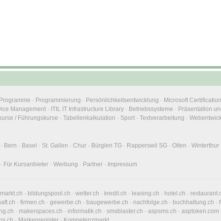
e Programme
·
Programmierung
·
Persönlichkeitsentwicklung
·
Microsoft Certificatio
rvice Management
·
ITIL IT Infrastructure Library
·
Betriebssysteme
·
Präsentation un
urse / Führungskurse
·
Tabellenkalkulation
·
Sport
·
Textverarbeitung
·
Webentwic
·
Bern
·
Basel
·
St. Gallen
·
Chur
·
Bürglen TG
·
Rapperswil SG
·
Olten
·
Winterthur
·
Für Kursanbieter
·
Werbung
·
Partner
·
Impressum
nmarkt.ch
·
bildungspool.ch
·
wetter.ch
·
kredit.ch
·
leasing.ch
·
hotel.ch
·
restaurant.
haft.ch
·
firmen.ch
·
gewerbe.ch
·
baugewerbe.ch
·
nachfolge.ch
·
buchhaltung.ch
·
ng.ch
·
makerspaces.ch
·
informatik.ch
·
smsblaster.ch
·
aspsms.ch
·
asptoken.com
ns.ch
·
Markenregister
·
Kompetenzmarkt