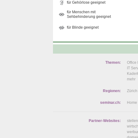
für Gehörlose geeignet
für Menschen mit
Sehbehinderung geeignet
für Blinde geeignet
Themen:
Offic
IT Se
Kaderk
mehr
Regionen:
Zürich
seminar.ch:
Home
Partner-Websites:
stelle
wirtsc
werbu
domai