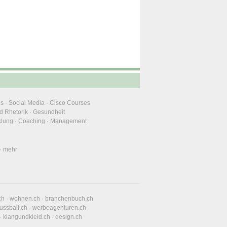
ns
·
Social Media
·
Cisco Courses
d Rhetorik
·
Gesundheit
klung
·
Coaching
·
Management
·
mehr
ch
·
wohnen.ch
·
branchenbuch.ch
fussball.ch
·
werbeagenturen.ch
·
klangundkleid.ch
·
design.ch