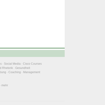
ns
·
Social Media
·
Cisco Courses
d Rhetorik
·
Gesundheit
klung
·
Coaching
·
Management
·
mehr