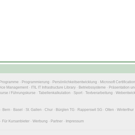
e Programme
·
Programmierung
·
Persönlichkeitsentwicklung
·
Microsoft Certificatio
rvice Management
·
ITIL IT Infrastructure Library
·
Betriebssysteme
·
Präsentation un
urse / Führungskurse
·
Tabellenkalkulation
·
Sport
·
Textverarbeitung
·
Webentwic
·
Bern
·
Basel
·
St. Gallen
·
Chur
·
Bürglen TG
·
Rapperswil SG
·
Olten
·
Winterthur
·
Für Kursanbieter
·
Werbung
·
Partner
·
Impressum