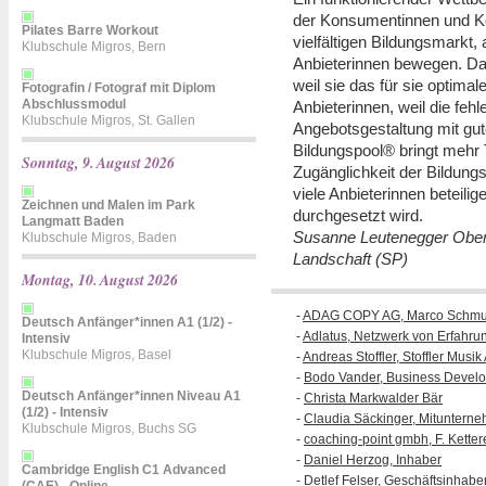
der Konsumentinnen und K
Pilates Barre Workout
vielfältigen Bildungsmarkt, 
Klubschule Migros, Bern
Anbieterinnen bewegen. Das
weil sie das für sie optimal
Fotografin / Fotograf mit Diplom
Abschlussmodul
Anbieterinnen, weil die feh
Klubschule Migros, St. Gallen
Angebotsgestaltung mit gut
Bildungspool® bringt mehr 
Sonntag, 9. August 2026
Zugänglichkeit der Bildungs
viele Anbieterinnen beteili
Zeichnen und Malen im Park
durchgesetzt wird.
Langmatt Baden
Susanne Leutenegger Oberh
Klubschule Migros, Baden
Landschaft (SP)
Montag, 10. August 2026
-
ADAG COPY AG, Marco Schmu
Deutsch Anfänger*innen A1 (1/2) -
-
Adlatus, Netzwerk von Erfahr
Intensiv
Klubschule Migros, Basel
-
Andreas Stoffler, Stoffler Musik
-
Bodo Vander, Business Deve
Deutsch Anfänger*innen Niveau A1
-
Christa Markwalder Bär
(1/2) - Intensiv
-
Claudia Säckinger, Mitunter
Klubschule Migros, Buchs SG
-
coaching-point gmbh, F. Ketter
-
Daniel Herzog, Inhaber
Cambridge English C1 Advanced
-
Detlef Felser, Geschäftsinhab