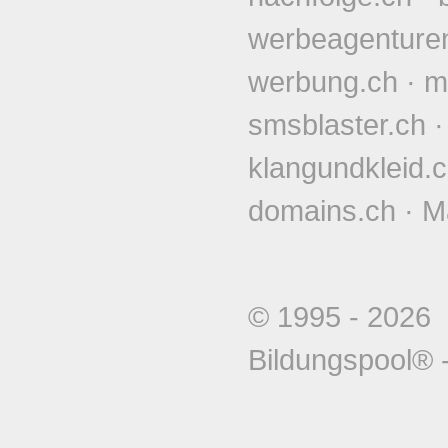
werbeagenture
werbung.ch
·
m
smsblaster.ch
klangundkleid.
domains.ch
·
M
© 1995 - 202
Bildungspool®
-