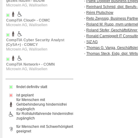
gezielt nutzen - BDDM
-
Patrik Doppler Business Engi
Microwin AG, Wallisellen
-
Reinhard Schmid, dipl. Berufs-
-
Rémi Plutschow
-
Reto Zwyssig, Business Partner
CompTIA Cloud+ - COMC
-
Roland M. Rupp, mvm untern
Microwin AG, Wallisellen
-
Roland Stofer, Geschäftsführe
-
Ronald Carmiggelt IT Consulti
CompTIA Cyber Security Analyst
-
SIZ AG
(CySA+) - COMCY
-
Thomas G. Varga, Geschäftslei
Microwin AG, Wallisellen
-
Thomas Steck, Eidg. dipl. Wirt
CompTIA Network+ - COMN
Microwin AG, Wallisellen
findet definitiv statt
ist geplant
für Menschen mit
Gehbehinderung hindernisfrei
zugänglich
für Rollstuhlfahrende hindernisfrei
zugänglich
für Menschen mit Schwerhörigkeit
geeignet