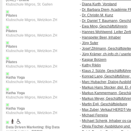
(CAE) - Online
-
Diana Kurth, Vorstand
Klubschule Migros, St. Gallen
-
Dr. Barbara Diem, Académie 
-
Dr. Christin M. Kunz
Pilates
Klubschule Migros, Wetzikon ZH
-
Dr. Daniel T. Baumann, Geschä
-
Ewa Ming, Geschäftsführerin
Pilates
-
Hannes Wohlwend, Leiter Zertif
Klubschule Migros, Wetzikon ZH
-
Hanspeter Beer, Inhaber
-
Jörg Suter
Pilates
-
Josef Zihlmann, Geschäftsleit
Klubschule Migros, Wetzikon ZH
-
Jürg Krämer, ch-info.ch / userl
-
Kaspar Bolzern
Pilates
-
Kathy Riklin
Klubschule Migros, Wetzikon ZH
-
Klaus J. Sülzle, Geschäftsführer
-
Konrad Lang, Geschäftsführer
Hatha Yoga
Klubschule Migros, Wetzikon ZH
-
Marc Hubacher, Dialog Ausbil
-
Markus Hans Stocker, dipl. El.
Hatha Yoga
-
Markus Kammermann, Geschäft
Klubschule Migros, Wetzikon ZH
-
Markus Meyer, Geschäftsführer
-
Martin Egli, Geschäftsleitung
Hatha Yoga
-
Max Zuber, Verkauf HERDT-V
Klubschule Migros, Wetzikon ZH
-
Michael Ferreira
-
Michael Schenk, Inhaber os-ca
-
Olivia Fischer, Ausbildung und
Data Driven Marketing: Big Data