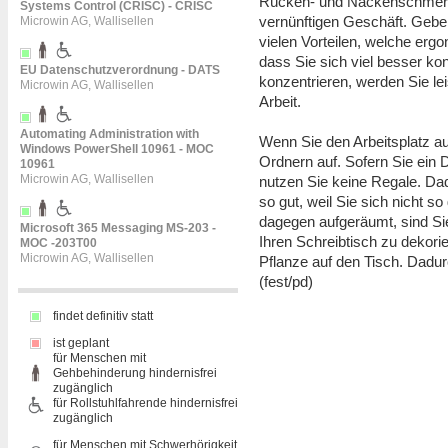
Rücken- und Nackenschmerze
Systems Control (CRISC) - CRISC
vernünftigen Geschäft. Geben
Microwin AG, Wallisellen
vielen Vorteilen, welche erg
dass Sie sich viel besser ko
EU Datenschutzverordnung - DATS
konzentrieren, werden Sie le
Microwin AG, Wallisellen
Arbeit.
Automating Administration with
Wenn Sie den Arbeitsplatz au
Windows PowerShell 10961 - MOC
Ordnern auf. Sofern Sie e
10961
Microwin AG, Wallisellen
nutzen Sie keine Regale. Dad
so gut, weil Sie sich nicht s
dagegen aufgeräumt, sind Sie 
Microsoft 365 Messaging MS-203 -
Ihren Schreibtisch zu dekorie
MOC -203T00
Microwin AG, Wallisellen
Pflanze auf den Tisch. Dadur
(fest/pd)
findet definitiv statt
ist geplant
für Menschen mit
Gehbehinderung hindernisfrei
zugänglich
für Rollstuhlfahrende hindernisfrei
zugänglich
für Menschen mit Schwerhörigkeit