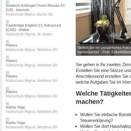
Deutsch Anfänger*innen Niveau A1
(1/2) - Intensiv
Klubschule Migros, Buchs SG
Cambridge English C1 Advanced
(CAE) - Online
Klubschule Migros, St. Gallen
Pilates
e auf den Tisch. Dadurch arbeiten Sie
Stellen Sie ein persönliches Foto
Klubschule Migros, Wetzikon ZH
se
)
harmonischer. - Foto: ErikaWittlieb
Pilates
Sie gehen in Ihr zweites Z
Klubschule Migros, Wetzikon ZH
Erstellen Sie eine Skizze u
Anschliessend erstellen Sie 
Pilates
Klubschule Migros, Wetzikon ZH
welche Aufgaben Sie im Ho
Welche Tätigkeite
Pilates
Klubschule Migros, Wetzikon ZH
machen?
Hatha Yoga
Klubschule Migros, Wetzikon ZH
Wollen Sie einfache Bürotä
Steuererklärung?
Hatha Yoga
Wollen Sie dort Haushalt
Klubschule Migros, Wetzikon ZH