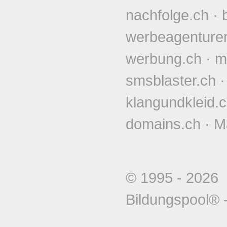
nachfolge.ch
·
werbeagenture
werbung.ch
·
m
smsblaster.ch
klangundkleid.
domains.ch
·
M
© 1995 - 202
Bildungspool®
-