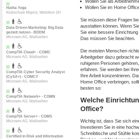
Wollen Sie als Arbeitnehm
Wollen Sie im Home Offic
Hatha Yoga
Klubschule Migros, Wetzikon ZH
Sie müssen diese Fragen bea
ausstatten können. Wenn Si
Data Driven Marketing: Big Data
Sie eine bessere Einrichtung
gezielt nutzen - BDDM
Microwin AG, Wallisellen
Das müssen Sie beachten.
Die meisten Menschen richten
CompTIA Cloud+ - COMC
Arbeitgeber dazu gebracht w
Microwin AG, Wallisellen
ruhigeren Personen gehören,
erfahren. Sie werden bei Ihre
CompTIA Cyber Security Analyst
Ihre Arbeit konzentrieren. Das
(CySA+) - COMCY
Home Office verbringen, soll
Microwin AG, Wallisellen
besten so:
CompTIA Network+ - COMN
Welche Einrichtun
Microwin AG, Wallisellen
Office?
CompTIA Server+ - COMS
Wichtig ist, dass Sie sich 
Microwin AG, Wallisellen
Investieren Sie in eine hoc
Schreibtische und Stühle ko
Certified in Risk and Information