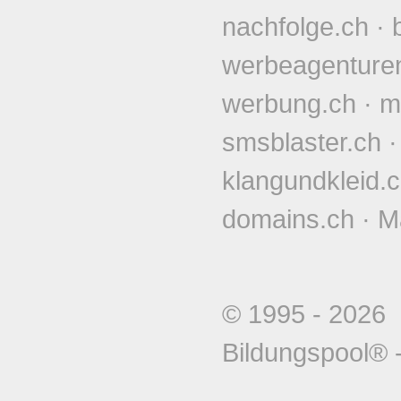
nachfolge.ch
·
werbeagenture
werbung.ch
·
m
smsblaster.ch
klangundkleid.
domains.ch
·
M
© 1995 - 202
Bildungspool®
-