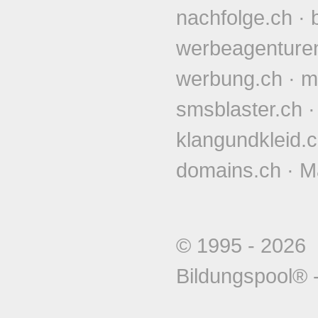
nachfolge.ch
·
werbeagenture
werbung.ch
·
m
smsblaster.ch
klangundkleid.
domains.ch
·
M
© 1995 - 202
Bildungspool®
-