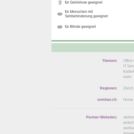
für Gehörlose geeignet
für Menschen mit
Sehbehinderung geeignet
für Blinde geeignet
Themen:
Offic
IT Se
Kaderk
mehr
Regionen:
Zürich
seminar.ch:
Home
Partner-Websites:
stelle
wirtsc
werbu
domai