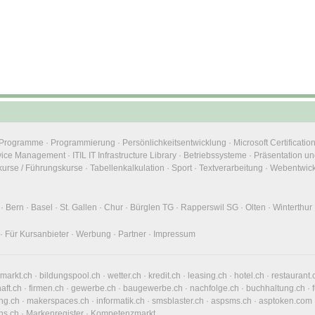
e Programme
·
Programmierung
·
Persönlichkeitsentwicklung
·
Microsoft Certificatio
rvice Management
·
ITIL IT Infrastructure Library
·
Betriebssysteme
·
Präsentation un
urse / Führungskurse
·
Tabellenkalkulation
·
Sport
·
Textverarbeitung
·
Webentwic
·
Bern
·
Basel
·
St. Gallen
·
Chur
·
Bürglen TG
·
Rapperswil SG
·
Olten
·
Winterthur
·
Für Kursanbieter
·
Werbung
·
Partner
·
Impressum
nmarkt.ch
·
bildungspool.ch
·
wetter.ch
·
kredit.ch
·
leasing.ch
·
hotel.ch
·
restaurant.
haft.ch
·
firmen.ch
·
gewerbe.ch
·
baugewerbe.ch
·
nachfolge.ch
·
buchhaltung.ch
·
ng.ch
·
makerspaces.ch
·
informatik.ch
·
smsblaster.ch
·
aspsms.ch
·
asptoken.com
ns.ch
·
Markenregister
·
Kompetenzmarkt