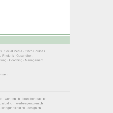
ns
·
Social Media
·
Cisco Courses
d Rhetorik
·
Gesundheit
klung
·
Coaching
·
Management
·
mehr
ch
·
wohnen.ch
·
branchenbuch.ch
fussball.ch
·
werbeagenturen.ch
·
klangundkleid.ch
·
design.ch