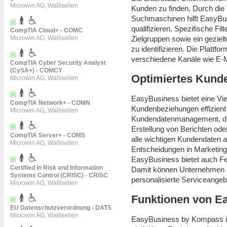
Microwin AG, Wallisellen
Kunden zu finden. Durch die
Suchmaschinen hilft EasyBus
qualifizieren. Spezifische Fi
CompTIA Cloud+ - COMC
Zielgruppen sowie ein gezielt
Microwin AG, Wallisellen
zu identifizieren. Die Plattf
verschiedene Kanäle wie E-M
CompTIA Cyber Security Analyst
(CySA+) - COMCY
Optimiertes Kun
Microwin AG, Wallisellen
EasyBusiness bietet eine Vie
CompTIA Network+ - COMN
Kundenbeziehungen effizient
Microwin AG, Wallisellen
Kundendatenmanagement, die
Erstellung von Berichten ode
CompTIA Server+ - COMS
alle wichtigen Kundendaten a
Microwin AG, Wallisellen
Entscheidungen in Marketing
EasyBusiness bietet auch F
Certified in Risk and Information
Damit können Unternehmen i
Systems Control (CRISC) - CRISC
personalisierte Serviceangeb
Microwin AG, Wallisellen
Funktionen von E
EU Datenschutzverordnung - DATS
Microwin AG, Wallisellen
EasyBusiness by Kompass is