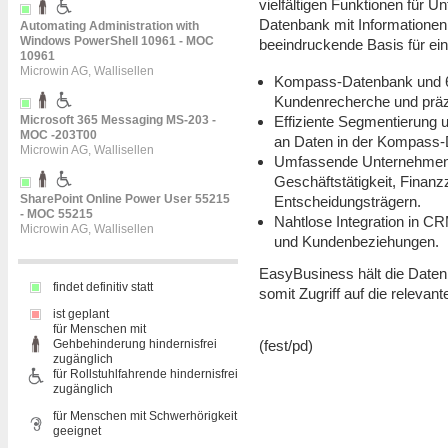
vielfältigen Funktionen für
Datenbank mit Informationen 
Automating Administration with
Windows PowerShell 10961 - MOC
beeindruckende Basis für ei
10961
Microwin AG, Wallisellen
Kompass-Datenbank und 60
Kundenrecherche und präzi
Effiziente Segmentierung
Microsoft 365 Messaging MS-203 -
MOC -203T00
an Daten in der Kompass-D
Microwin AG, Wallisellen
Umfassende Unternehmenspr
Geschäftstätigkeit, Finan
SharePoint Online Power User 55215
Entscheidungsträgern.
- MOC 55215
Nahtlose Integration in C
Microwin AG, Wallisellen
und Kundenbeziehungen.
EasyBusiness hält die Daten
findet definitiv statt
somit Zugriff auf die relevan
ist geplant
für Menschen mit
(fest/pd)
Gehbehinderung hindernisfrei
zugänglich
für Rollstuhlfahrende hindernisfrei
zugänglich
für Menschen mit Schwerhörigkeit
geeignet