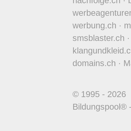
nachfolge.ch
·
werbeagenture
werbung.ch
·
m
smsblaster.ch
klangundkleid.
domains.ch
·
M
© 1995 - 202
Bildungspool®
-