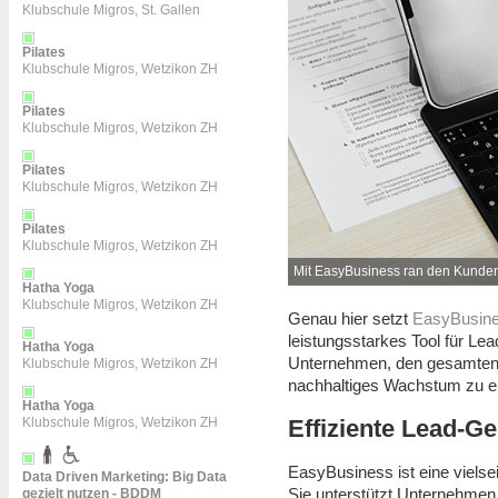
Klubschule Migros, St. Gallen
Pilates
Klubschule Migros, Wetzikon ZH
Pilates
Klubschule Migros, Wetzikon ZH
Pilates
Klubschule Migros, Wetzikon ZH
Pilates
Klubschule Migros, Wetzikon ZH
Mit EasyBusiness ran den Kunden
Hatha Yoga
Klubschule Migros, Wetzikon ZH
Genau hier setzt
EasyBusin
leistungsstarkes Tool für L
Hatha Yoga
Unternehmen, den gesamten
Klubschule Migros, Wetzikon ZH
nachhaltiges Wachstum zu e
Hatha Yoga
Effiziente Lead-G
Klubschule Migros, Wetzikon ZH
EasyBusiness ist eine vielsei
Data Driven Marketing: Big Data
Sie unterstützt Unternehmen 
gezielt nutzen - BDDM