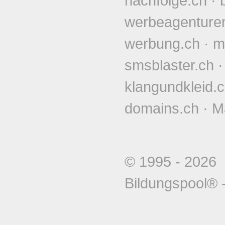
nachfolge.ch
·
werbeagenture
werbung.ch
·
m
smsblaster.ch
klangundkleid.
domains.ch
·
M
© 1995 - 202
Bildungspool®
-