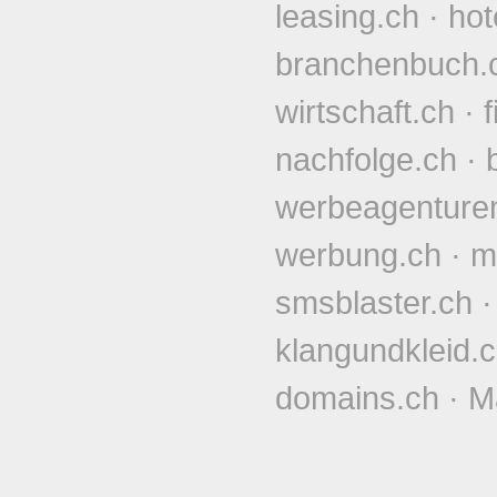
leasing.ch
·
hot
branchenbuch.
wirtschaft.ch
·
nachfolge.ch
·
werbeagenture
werbung.ch
·
m
smsblaster.ch
klangundkleid.
domains.ch
·
M