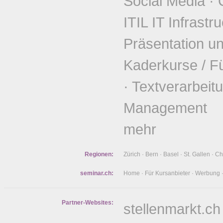
Social Media
·
ITIL IT Infrastr
Präsentation u
Kaderkurse / F
·
Textverarbeit
Management
mehr
Regionen:
Zürich
·
Bern
·
Basel
·
St. Gallen
·
Ch
seminar.ch:
Home
·
Für Kursanbieter
·
Werbung
Partner-Websites:
stellenmarkt.ch