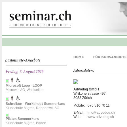
Lastminute-Angebote
Adressdaten:
Freitag, 7. August 2026
Microsoft Loop - LOOP
Advodog GmbH
Microwin AG, Wallisellen
Witikonerstrasse 497
8053 Zürich
Schreiben - Workshop / Sommerkurs
Mobile:
076 510 70 11
Klubschule Migros, Rapperswil SG
E-Mail:
info@advodog.ch
Web:
www.advodog.ch
Pilates Sommerkurs
Klubschule Migros, Baden