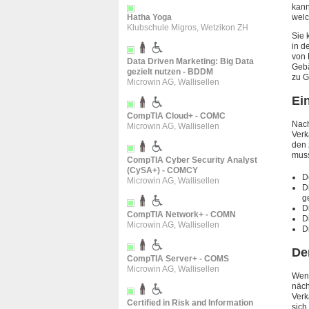
kann
welc
Hatha Yoga
Klubschule Migros, Wetzikon ZH
Sie 
in d
von 
Data Driven Marketing: Big Data
Gebä
gezielt nutzen - BDDM
zu G
Microwin AG, Wallisellen
Ei
CompTIA Cloud+ - COMC
Nach
Microwin AG, Wallisellen
Verk
den 
muss
CompTIA Cyber Security Analyst
(CySA+) - COMCY
D
Microwin AG, Wallisellen
D
g
D
CompTIA Network+ - COMN
D
Microwin AG, Wallisellen
D
De
CompTIA Server+ - COMS
Microwin AG, Wallisellen
Wenn
näch
Verk
Certified in Risk and Information
sich