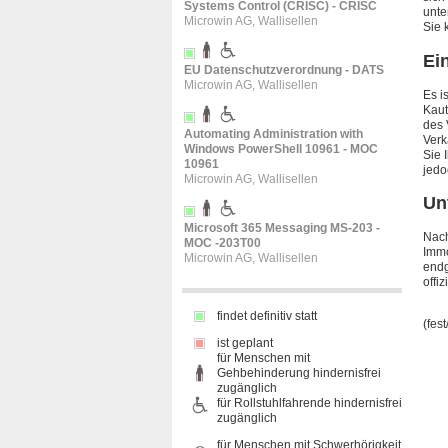
Systems Control (CRISC) - CRISC
unte
Microwin AG, Wallisellen
Sie 
Ei
EU Datenschutzverordnung - DATS
Microwin AG, Wallisellen
Es i
Kaut
des 
Automating Administration with
Verk
Windows PowerShell 10961 - MOC
Sie 
10961
jedo
Microwin AG, Wallisellen
Un
Microsoft 365 Messaging MS-203 -
Nach
MOC -203T00
Immo
Microwin AG, Wallisellen
endg
offi
findet definitiv statt
(fest
ist geplant
für Menschen mit
Gehbehinderung hindernisfrei
zugänglich
für Rollstuhlfahrende hindernisfrei
zugänglich
für Menschen mit Schwerhörigkeit