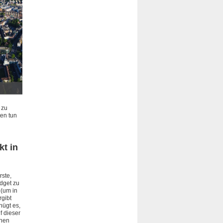
Luzern aus der Luft. - Foto: artistico (
Pixabay License
)
 zu
ten tun
kt in
rste,
dget zu
 (um in
rgibt
nügt es,
f dieser
ihen