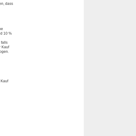
en, dass
ne
nd 10 %
falls
r Kauf
ogen.
 Kauf