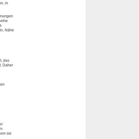
n, in
hnungen
Reihe
s
ln, Nähe
t, das
t. Daher
ten
er
em
dem sie