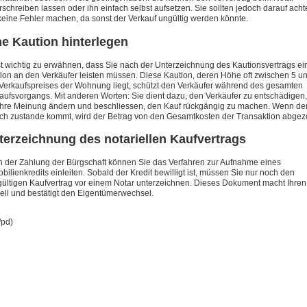
rschreiben lassen oder ihn einfach selbst aufsetzen. Sie sollten jedoch darauf acht
keine Fehler machen, da sonst der Verkauf ungültig werden könnte.
ne Kaution hinterlegen
st wichtig zu erwähnen, dass Sie nach der Unterzeichnung des Kautionsvertrags ei
ion an den Verkäufer leisten müssen. Diese Kaution, deren Höhe oft zwischen 5 u
Verkaufspreises der Wohnung liegt, schützt den Verkäufer während des gesamten
aufsvorgangs. Mit anderen Worten: Sie dient dazu, den Verkäufer zu entschädigen, 
Ihre Meinung ändern und beschliessen, den Kauf rückgängig zu machen. Wenn de
ch zustande kommt, wird der Betrag von den Gesamtkosten der Transaktion abgez
terzeichnung des notariellen Kaufvertrags
 der Zahlung der Bürgschaft können Sie das Verfahren zur Aufnahme eines
bilienkredits einleiten. Sobald der Kredit bewilligt ist, müssen Sie nur noch den
ültigen Kaufvertrag vor einem Notar unterzeichnen. Dieses Dokument macht Ihren
ziell und bestätigt den Eigentümerwechsel.
/pd)