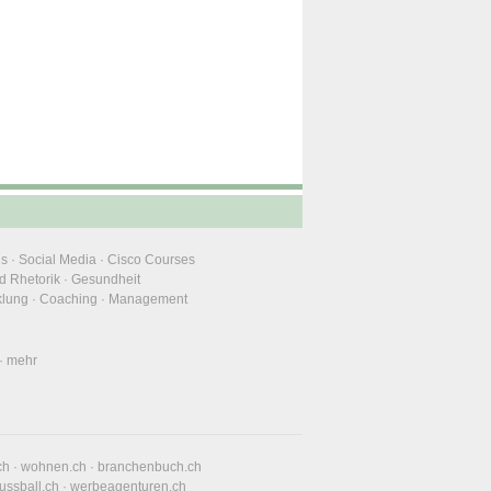
ns
·
Social Media
·
Cisco Courses
d Rhetorik
·
Gesundheit
klung
·
Coaching
·
Management
·
mehr
ch
·
wohnen.ch
·
branchenbuch.ch
fussball.ch
·
werbeagenturen.ch