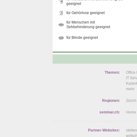
geeignet
für Gehörlose geeignet
für Menschen mit
Sehbehinderung geeignet
für Blinde geeignet
Themen:
Offic
IT Se
Kaderk
mehr
Regionen:
Zürich
seminar.ch:
Home
Partner-Websites:
stelle
wirtsc