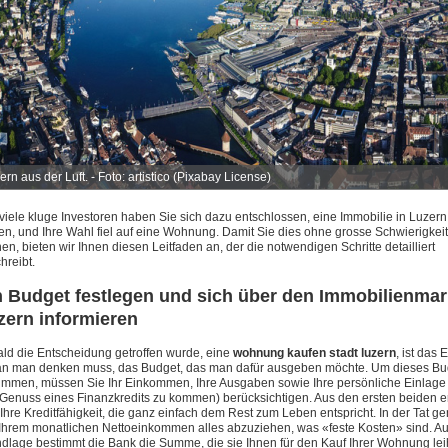
rn aus der Luft. - Foto: artistico (
Pixabay License
)
viele kluge Investoren haben Sie sich dazu entschlossen, eine Immobilie in Luzern
en, und Ihre Wahl fiel auf eine Wohnung. Damit Sie dies ohne grosse Schwierigkei
en, bieten wir Ihnen diesen Leitfaden an, der die notwendigen Schritte detailliert
hreibt.
n Budget festlegen und sich über den Immobilienmar
zern informieren
ld die Entscheidung getroffen wurde, eine
wohnung kaufen stadt luzern
, ist das E
n man denken muss, das Budget, das man dafür ausgeben möchte. Um dieses Bu
immen, müssen Sie Ihr Einkommen, Ihre Ausgaben sowie Ihre persönliche Einlage
Genuss eines Finanzkredits zu kommen) berücksichtigen. Aus den ersten beiden e
 Ihre Kreditfähigkeit, die ganz einfach dem Rest zum Leben entspricht. In der Tat ge
Ihrem monatlichen Nettoeinkommen alles abzuziehen, was «feste Kosten» sind. Au
dlage bestimmt die Bank die Summe, die sie Ihnen für den Kauf Ihrer Wohnung le