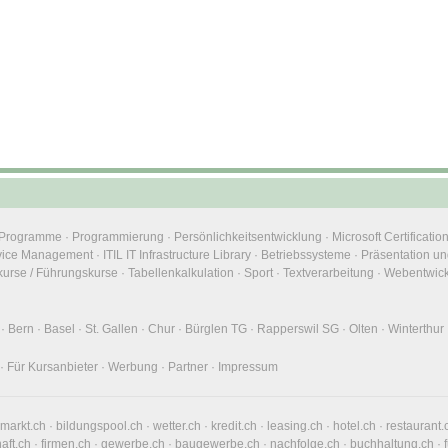
e Programme
·
Programmierung
·
Persönlichkeitsentwicklung
·
Microsoft Certificatio
rvice Management
·
ITIL IT Infrastructure Library
·
Betriebssysteme
·
Präsentation un
urse / Führungskurse
·
Tabellenkalkulation
·
Sport
·
Textverarbeitung
·
Webentwic
·
Bern
·
Basel
·
St. Gallen
·
Chur
·
Bürglen TG
·
Rapperswil SG
·
Olten
·
Winterthur
·
Für Kursanbieter
·
Werbung
·
Partner
·
Impressum
nmarkt.ch
·
bildungspool.ch
·
wetter.ch
·
kredit.ch
·
leasing.ch
·
hotel.ch
·
restaurant.
haft.ch
·
firmen.ch
·
gewerbe.ch
·
baugewerbe.ch
·
nachfolge.ch
·
buchhaltung.ch
·