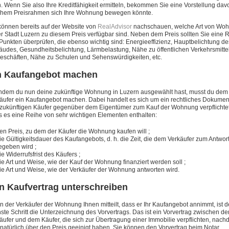
. Wenn Sie also Ihre Kreditfähigkeit ermitteln, bekommen Sie eine Vorstellung davo
hem Preisrahmen sich Ihre Wohnung bewegen könnte.
können bereits auf der Website von
RealAdvisor
nachschauen, welche Art von Wo
er Stadt Luzern zu diesem Preis verfügbar sind. Neben dem Preis sollten Sie eine 
Punkten überprüfen, die ebenso wichtig sind: Energieeffizienz, Hauptbelichtung de
udes, Gesundheitsbelichtung, Lärmbelastung, Nähe zu öffentlichen Verkehrsmitte
eschäften, Nähe zu Schulen und Sehenswürdigkeiten, etc.
n Kaufangebot machen
dem du nun deine zukünftige Wohnung in Luzern ausgewählt hast, musst du dem
äufer ein Kaufangebot machen. Dabei handelt es sich um ein rechtliches Dokumen
zukünftigen Käufer gegenüber dem Eigentümer zum Kauf der Wohnung verpflichte
 es eine Reihe von sehr wichtigen Elementen enthalten:
en Preis, zu dem der Käufer die Wohnung kaufen will ;
ie Gültigkeitsdauer des Kaufangebots, d. h. die Zeit, die dem Verkäufer zum Antwor
egeben wird ;
ie Widerrufsfrist des Käufers ;
ie Art und Weise, wie der Kauf der Wohnung finanziert werden soll ;
ie Art und Weise, wie der Verkäufer der Wohnung antworten wird.
n Kaufvertrag unterschreiben
 der Verkäufer der Wohnung Ihnen mitteilt, dass er Ihr Kaufangebot annimmt, ist d
ste Schritt die Unterzeichnung des Vorvertrags. Das ist ein Vorvertrag zwischen d
äufer und dem Käufer, die sich zur Übertragung einer Immobilie verpflichten, nach
 natürlich über den Preis geeinigt haben. Sie können den Vorvertrag beim Notar