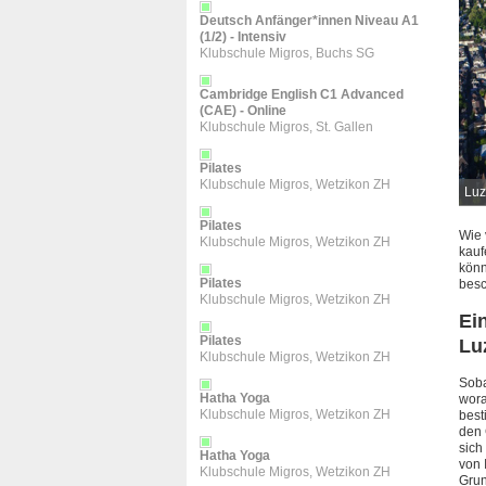
Deutsch Anfänger*innen Niveau A1
(1/2) - Intensiv
Klubschule Migros, Buchs SG
Cambridge English C1 Advanced
(CAE) - Online
Klubschule Migros, St. Gallen
Pilates
Klubschule Migros, Wetzikon ZH
 Foto: artistico (
Pixabay License
)
Luze
Pilates
Wie 
Klubschule Migros, Wetzikon ZH
kauf
könn
Pilates
besc
Klubschule Migros, Wetzikon ZH
Ei
Pilates
Lu
Klubschule Migros, Wetzikon ZH
Soba
Hatha Yoga
wora
Klubschule Migros, Wetzikon ZH
best
den 
sich
Hatha Yoga
von 
Klubschule Migros, Wetzikon ZH
Grun