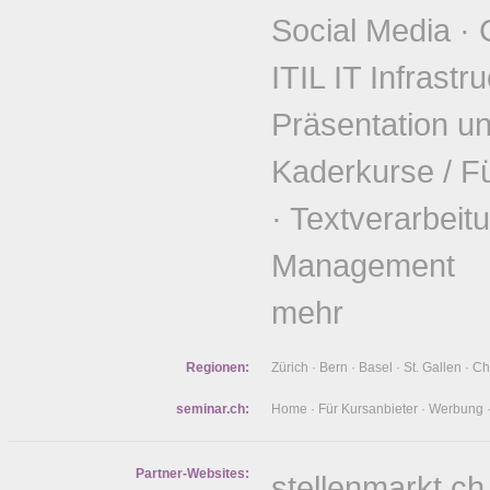
Social Media
·
ITIL IT Infrastr
Präsentation u
Kaderkurse / F
·
Textverarbeit
Management
mehr
Regionen:
Zürich
·
Bern
·
Basel
·
St. Gallen
·
Ch
seminar.ch:
Home
·
Für Kursanbieter
·
Werbung
Partner-Websites:
stellenmarkt.ch