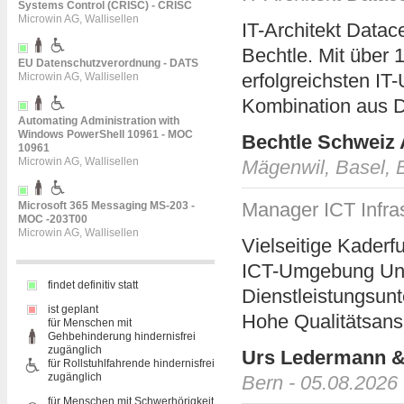
Systems Control (CRISC) - CRISC
Microwin AG, Wallisellen
IT-Architekt Datace
Bechtle. Mit über 
EU Datenschutzverordnung - DATS
erfolgreichsten IT
Microwin AG, Wallisellen
Kombination aus Di
Automating Administration with
Windows PowerShell 10961 - MOC
Bechtle Schweiz
10961
Microwin AG, Wallisellen
Mägenwil, Basel, B
Manager ICT Infra
Microsoft 365 Messaging MS-203 -
MOC -203T00
Microwin AG, Wallisellen
Vielseitige Kaderf
ICT-Umgebung Unse
findet definitiv statt
Dienstleistungsun
ist geplant
Hohe Qualitätsansp
für Menschen mit
Gehbehinderung hindernisfrei
zugänglich
Urs Ledermann &
für Rollstuhlfahrende hindernisfrei
zugänglich
Bern - 05.08.2026
für Menschen mit Schwerhörigkeit