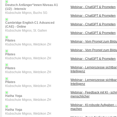
Deutsch Anfänger*innen Niveau A1
Webinar - ChatGPT & Prompten
(1/2) - Intensiv
Klubschule Migros, Buchs SG
Webinar - ChatGPT & Prompten
Cambridge English C1 Advanced
Webinar - ChatGPT & Prompten
(CAE) - Online
Klubschule Migros, St. Gallen
Webinar - ChatGPT & Prompten
Pilates
Webinar - Vom Prompt zum Bildu
Klubschule Migros, Wetzikon ZH
Webinar - Vom Prompt zum Bildu
Pilates
Klubschule Migros, Wetzikon ZH
Webinar - ChatGPT & Prompten
Webinar - Lernprozesse sichtbar
Pilates
Intelligenz
Klubschule Migros, Wetzikon ZH
Webinar - Lernprozesse sichtbar
Pilates
Intelligenz
Klubschule Migros, Wetzikon ZH
Webinar - Feedback mit KI - schne
Hatha Yoga
menschlicher
Klubschule Migros, Wetzikon ZH
Webinar - KI-robuste Aufgaben 
machen
Hatha Yoga
Klubschule Migros, Wetzikon ZH