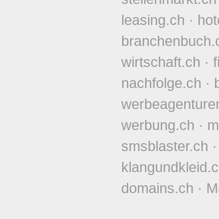
leasing.ch
·
hot
branchenbuch.
wirtschaft.ch
·
nachfolge.ch
·
werbeagenture
werbung.ch
·
m
smsblaster.ch
klangundkleid.
domains.ch
·
M