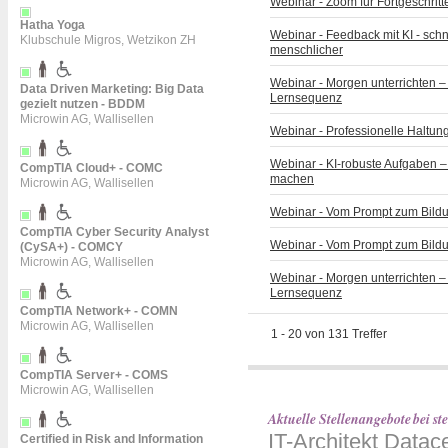
Webinar - Zoom für Fortgeschrit
Hatha Yoga
Webinar - Feedback mit KI - schne
Klubschule Migros, Wetzikon ZH
menschlicher
Webinar - Morgen unterrichten – M
Data Driven Marketing: Big Data
Lernsequenz
gezielt nutzen - BDDM
Microwin AG, Wallisellen
Webinar - Professionelle Haltun
Webinar - KI-robuste Aufgaben 
CompTIA Cloud+ - COMC
machen
Microwin AG, Wallisellen
Webinar - Vom Prompt zum Bildu
CompTIA Cyber Security Analyst
Webinar - Vom Prompt zum Bildu
(CySA+) - COMCY
Microwin AG, Wallisellen
Webinar - Morgen unterrichten – M
Lernsequenz
CompTIA Network+ - COMN
Microwin AG, Wallisellen
1
-
20
von
131
Treffer
CompTIA Server+ - COMS
Microwin AG, Wallisellen
Aktuelle Stellenangebote bei s
IT-Architekt Datace
Certified in Risk and Information