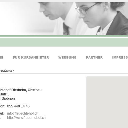
ssdaten:
htehof Diethelm, Obstbau
tutz 5
4 Siebnen
fon:
055 440 14 46
il:
info@fruechtehof.ch
:
http://www.fruechtehof.ch