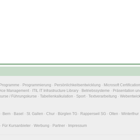
e Programme
·
Programmierung
·
Persönlichkeitsentwicklung
·
Microsoft Certificatio
rvice Management
·
ITIL IT Infrastructure Library
·
Betriebssysteme
·
Präsentation un
urse / Führungskurse
·
Tabellenkalkulation
·
Sport
·
Textverarbeitung
·
Webentwic
·
Bern
·
Basel
·
St. Gallen
·
Chur
·
Bürglen TG
·
Rapperswil SG
·
Olten
·
Winterthur
·
Für Kursanbieter
·
Werbung
·
Partner
·
Impressum