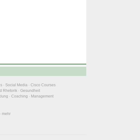
ns
·
Social Media
·
Cisco Courses
d Rhetorik
·
Gesundheit
klung
·
Coaching
·
Management
·
mehr