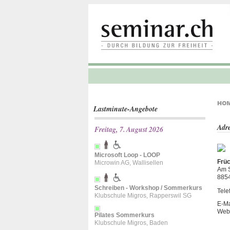
Lastminute-Angebote
Adre
Freitag, 7. August 2026
Microsoft Loop - LOOP
Früc
Microwin AG, Wallisellen
Am S
885
Schreiben - Workshop / Sommerkurs
Tele
Klubschule Migros, Rapperswil SG
E-Ma
Web
Pilates Sommerkurs
Klubschule Migros, Baden