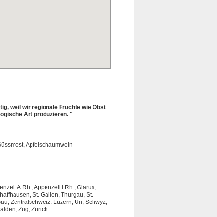
ig, weil wir regionale Früchte wie Obst
ogische Art produzieren. "
 Süssmost, Apfelschaumwein
nzell A.Rh., Appenzell I.Rh., Glarus,
affhausen, St. Gallen, Thurgau, St.
au, Zentralschweiz: Luzern, Uri, Schwyz,
lden, Zug, Zürich