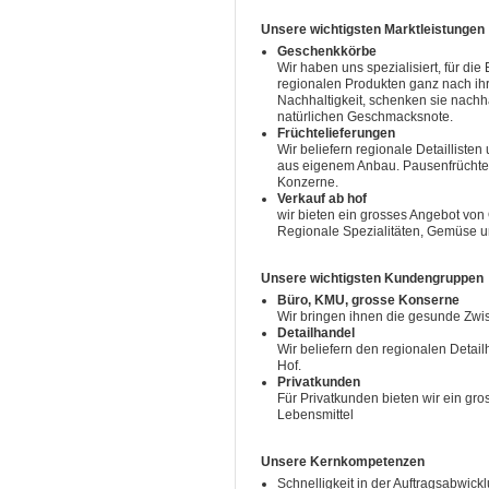
Unsere wichtigsten Marktleistungen
Geschenkkörbe
Wir haben uns spezialisiert, für di
regionalen Produkten ganz nach ih
Nachhaltigkeit, schenken sie nachha
natürlichen Geschmacksnote.
Früchtelieferungen
Wir beliefern regionale Detailliste
aus eigenem Anbau. Pausenfrüchte 
Konzerne.
Verkauf ab hof
wir bieten ein grosses Angebot vo
Regionale Spezialitäten, Gemüse u
Unsere wichtigsten Kundengruppen
Büro, KMU, grosse Konserne
Wir bringen ihnen die gesunde Zwis
Detailhandel
Wir beliefern den regionalen Deta
Hof.
Privatkunden
Für Privatkunden bieten wir ein gr
Lebensmittel
Unsere Kernkompetenzen
Schnelligkeit in der Auftragsabwick