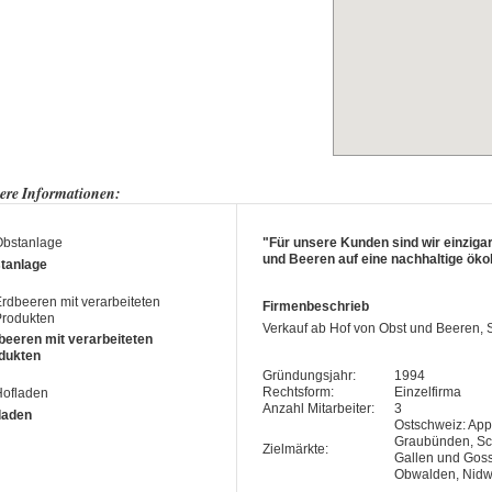
ere Informationen:
"Für unsere Kunden sind wir einzigart
und Beeren auf eine nachhaltige ökol
tanlage
Firmenbeschrieb
Verkauf ab Hof von Obst und Beeren,
beeren mit verarbeiteten
dukten
Gründungsjahr:
1994
Rechtsform:
Einzelfirma
Anzahl Mitarbeiter:
3
laden
Ostschweiz: Appe
Graubünden, Sch
Zielmärkte:
Gallen und Goss
Obwalden, Nidwa