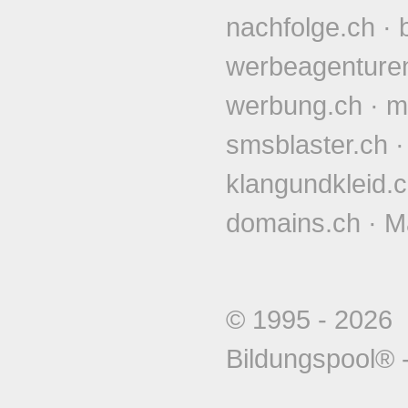
nachfolge.ch
·
werbeagenture
werbung.ch
·
m
smsblaster.ch
klangundkleid.
domains.ch
·
M
© 1995 - 202
Bildungspool®
-