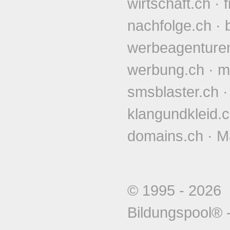
wirtschaft.ch
·
nachfolge.ch
·
werbeagenture
werbung.ch
·
m
smsblaster.ch
klangundkleid.
domains.ch
·
M
© 1995 - 202
Bildungspool®
-