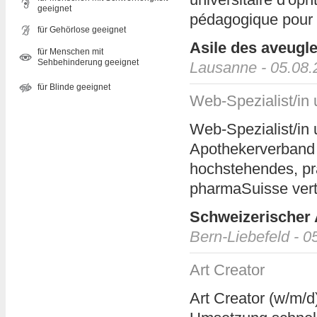
geeignet
pédagogique pour é
für Gehörlose geeignet
Asile des aveugl
für Menschen mit
Sehbehinderung geeignet
Lausanne - 05.08.
für Blinde geeignet
Web-Spezialist/in 
Web-Spezialist/in 
Apothekerverband p
hochstehendes, pra
pharmaSuisse vertri
Schweizerischer
Bern-Liebefeld - 0
Art Creator
Art Creator (w/m/d