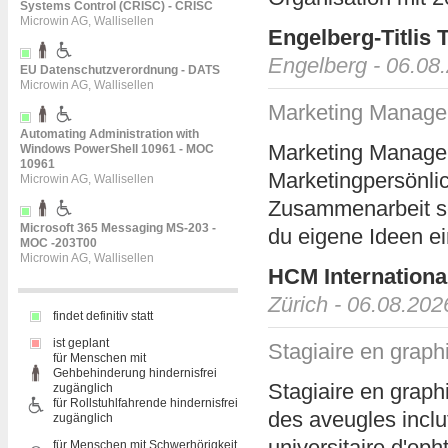
Systems Control (CRISC) - CRISC
Microwin AG, Wallisellen
Engelberg-Titlis
Engelberg - 06.08
EU Datenschutzverordnung - DATS
Microwin AG, Wallisellen
Marketing Manage
Automating Administration with
Marketing Manage
Windows PowerShell 10961 - MOC
10961
Marketingpersönlic
Microwin AG, Wallisellen
Zusammenarbeit sch
Microsoft 365 Messaging MS-203 -
du eigene Ideen ei
MOC -203T00
Microwin AG, Wallisellen
HCM Internationa
Zürich - 06.08.202
findet definitiv statt
ist geplant
Stagiaire en grap
für Menschen mit
Gehbehinderung hindernisfrei
Stagiaire en grap
zugänglich
für Rollstuhlfahrende hindernisfrei
des aveugles inclu
zugänglich
universitaire d'op
für Menschen mit Schwerhörigkeit