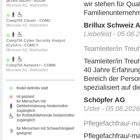
gezielt nutzen - BDDM
wir stehen für Qual
Microwin AG, Wallisellen
Familienunternehme
CompTIA Cloud+ - COMC
Brillux Schweiz 
Microwin AG, Wallisellen
Liebefeld - 05.08.
CompTIA Cyber Security Analyst
(CySA+) - COMCY
Teamleiter/in Treu
Microwin AG, Wallisellen
Teamleiter/in Treu
CompTIA Network+ - COMN
40 Jahre Erfahrun
Microwin AG, Wallisellen
Bereich der Person
spezialisiert auf d
findet definitiv statt
ist geplant
Schöpfer AG
für Menschen mit
Gehbehinderung hindernisfrei
Uster - 05.08.2026
zugänglich
für Rollstuhlfahrende hindernisfrei
zugänglich
Pflegefachfrau/-m
für Menschen mit Schwerhörigkeit
geeignet
Pflegefachfrau/-ma