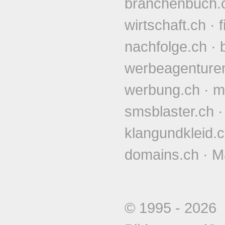
branchenbuch.
wirtschaft.ch
·
nachfolge.ch
·
werbeagenture
werbung.ch
·
m
smsblaster.ch
klangundkleid.
domains.ch
·
M
© 1995 - 202