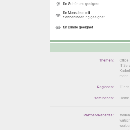
für Gehörlose geeignet
für Menschen mit
Sehbehinderung geeignet
für Blinde geeignet
Themen:
Offic
IT Se
Kaderk
mehr
Regionen:
Zürich
seminar.ch:
Home
Partner-Websites:
stelle
wirtsc
werbu