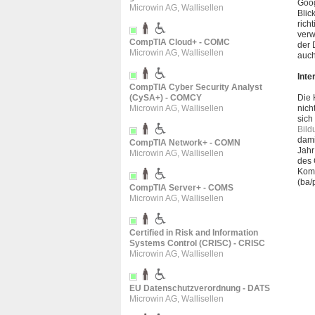
Goog
Microwin AG, Wallisellen
Blic
rich
verw
CompTIA Cloud+ - COMC
der 
Microwin AG, Wallisellen
auch
Inte
CompTIA Cyber Security Analyst
(CySA+) - COMCY
Die 
Microwin AG, Wallisellen
nich
sich
Bild
dami
CompTIA Network+ - COMN
Jahr
Microwin AG, Wallisellen
des 
Komm
(ba/
CompTIA Server+ - COMS
Microwin AG, Wallisellen
Certified in Risk and Information
Systems Control (CRISC) - CRISC
Microwin AG, Wallisellen
EU Datenschutzverordnung - DATS
Microwin AG, Wallisellen