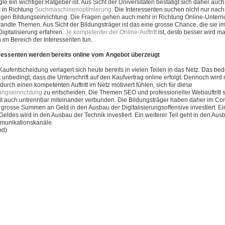
le ein wichtiger Ratgeber ist. Aus Sicht der Universitäten bestätigt sich daher auch
k in Richtung
Suchmaschinenoptimierung
. Die Interessenten suchen nicht nur nach
tigen Bildungseinrichtung. Die Fragen gehen auch mehr in Richtung Online-Unterri
andte Themen. Aus Sicht der Bildungsträger ist das eine grosse Chance, die sie i
Digitalisierung erfahren.
Je kompetenter der Online-Auftritt
ist, desto besser wird m
 im Bereich der Interessenten tun.
ressenten werden bereits online vom Angebot überzeugt
Kaufentscheidung verlagert sich heute bereits in vielen Teilen in das Netz. Das bed
t unbedingt, dass die Unterschrift auf den Kaufvertrag online erfolgt. Dennoch wird
 durch einen kompetenten Auftritt im Netz motiviert fühlen, sich für diese
ungseinrichtung
zu entscheiden. Die Themen SEO und professioneller Webauftritt 
t auch untrennbar miteinander verbunden. Die Bildungsträger haben daher im Co
 grosse Summen an Geld in den Ausbau der Digitalisierungsoffensive investiert. Ein
Geldes wird in den Ausbau der Technik investiert. Ein weiterer Teil geht in den Aus
unikationskanäle.
pd)