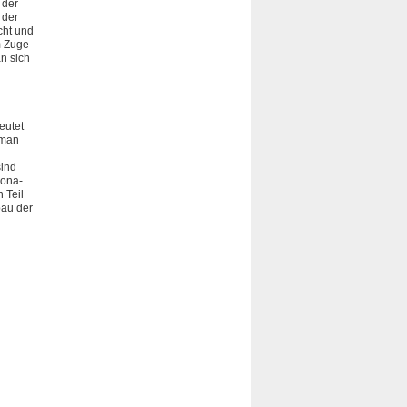
 der
 der
cht und
m Zuge
an sich
eutet
 man
sind
rona-
 Teil
bau der