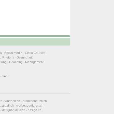
ns
·
Social Media
·
Cisco Courses
d Rhetorik
·
Gesundheit
klung
·
Coaching
·
Management
·
mehr
ch
·
wohnen.ch
·
branchenbuch.ch
fussball.ch
·
werbeagenturen.ch
·
klangundkleid.ch
·
design.ch