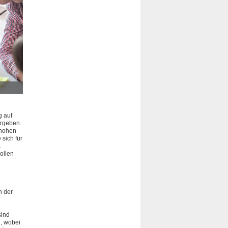
So machen wir es. - Foto: 123RF/scyther5
g auf
ergeben.
 hohen
 sich für
.
ollen
h der
sind
, wobei