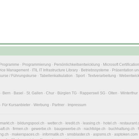
e Programme
·
Programmierung
·
Persönlichkeitsentwicklung
·
Microsoft Certificatio
rvice Management
·
ITIL IT Infrastructure Library
·
Betriebssysteme
·
Präsentation un
urse / Führungskurse
·
Tabellenkalkulation
·
Sport
·
Textverarbeitung
·
Webentwic
·
Bern
·
Basel
·
St. Gallen
·
Chur
·
Bürglen TG
·
Rapperswil SG
·
Olten
·
Winterthur
·
Für Kursanbieter
·
Werbung
·
Partner
·
Impressum
nmarkt.ch
·
bildungspool.ch
·
wetter.ch
·
kredit.ch
·
leasing.ch
·
hotel.ch
·
restaurant.
haft.ch
·
firmen.ch
·
gewerbe.ch
·
baugewerbe.ch
·
nachfolge.ch
·
buchhaltung.ch
·
ng.ch
·
makerspaces.ch
·
informatik.ch
·
smsblaster.ch
·
aspsms.ch
·
asptoken.com