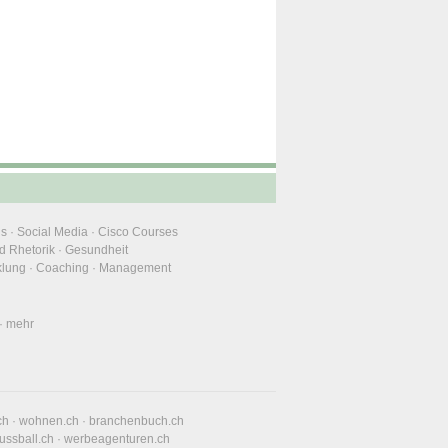
ns
·
Social Media
·
Cisco Courses
d Rhetorik
·
Gesundheit
klung
·
Coaching
·
Management
·
mehr
ch
·
wohnen.ch
·
branchenbuch.ch
fussball.ch
·
werbeagenturen.ch