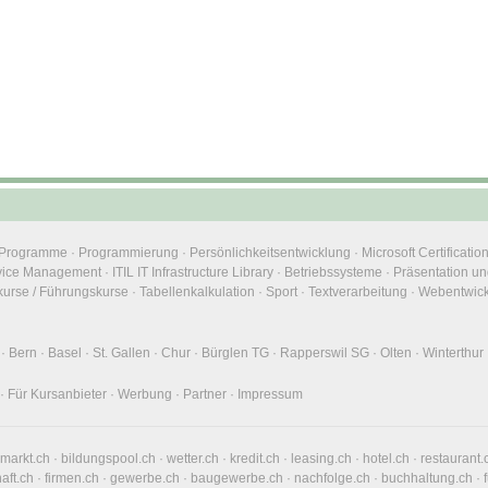
e Programme
·
Programmierung
·
Persönlichkeitsentwicklung
·
Microsoft Certificatio
rvice Management
·
ITIL IT Infrastructure Library
·
Betriebssysteme
·
Präsentation un
urse / Führungskurse
·
Tabellenkalkulation
·
Sport
·
Textverarbeitung
·
Webentwic
·
Bern
·
Basel
·
St. Gallen
·
Chur
·
Bürglen TG
·
Rapperswil SG
·
Olten
·
Winterthur
·
Für Kursanbieter
·
Werbung
·
Partner
·
Impressum
nmarkt.ch
·
bildungspool.ch
·
wetter.ch
·
kredit.ch
·
leasing.ch
·
hotel.ch
·
restaurant.
haft.ch
·
firmen.ch
·
gewerbe.ch
·
baugewerbe.ch
·
nachfolge.ch
·
buchhaltung.ch
·