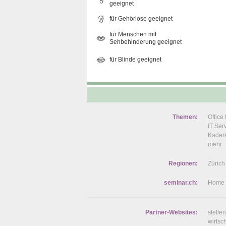
geeignet
für Gehörlose geeignet
für Menschen mit
Sehbehinderung geeignet
für Blinde geeignet
Themen:
Offic
IT Se
Kaderk
mehr
Regionen:
Zürich
seminar.ch:
Home
Partner-Websites:
stelle
wirtsc