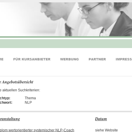
e Angebotsübersicht
e aktuellen Suchkriterien:
chtyp:
Thema
ichwort:
NLP
ranstaltung
Datum
plom wertorientierter systemischer NLP-Coach
siehe Website