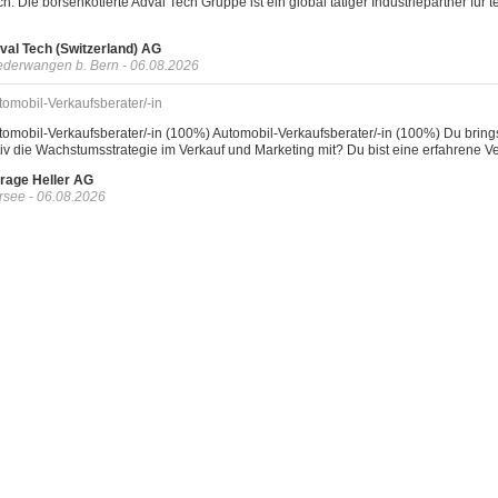
ch. Die börsenkotierte Adval Tech Gruppe ist ein global tätiger Industriepartner f
val Tech (Switzerland) AG
ederwangen b. Bern - 06.08.2026
tomobil-Verkaufsberater/-in
tomobil-Verkaufsberater/-in (100%) Automobil-Verkaufsberater/-in (100%) Du brings
tiv die Wachstumsstrategie im Verkauf und Marketing mit? Du bist eine erfahrene Ver
rage Heller AG
rsee - 06.08.2026