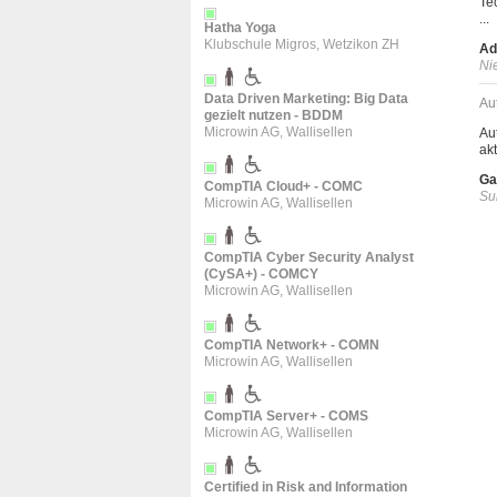
Te
...
Hatha Yoga
Klubschule Migros, Wetzikon ZH
Ad
Ni
Data Driven Marketing: Big Data
Au
gezielt nutzen - BDDM
Microwin AG, Wallisellen
Au
ak
Ga
CompTIA Cloud+ - COMC
Su
Microwin AG, Wallisellen
CompTIA Cyber Security Analyst
(CySA+) - COMCY
Microwin AG, Wallisellen
CompTIA Network+ - COMN
Microwin AG, Wallisellen
CompTIA Server+ - COMS
Microwin AG, Wallisellen
Certified in Risk and Information