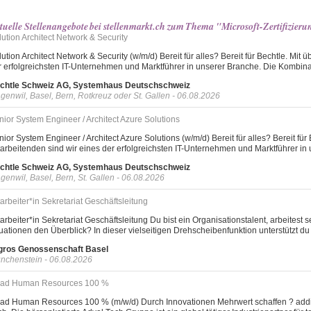
tuelle Stellenangebote bei stellenmarkt.ch zum Thema "Microsoft-Zertifizier
lution Architect Network & Security
ution Architect Network & Security (w/m/d) Bereit für alles? Bereit für Bechtle. Mit
r erfolgreichsten IT-Unternehmen und Marktführer in unserer Branche. Die Kombinati
chtle Schweiz AG, Systemhaus Deutschschweiz
genwil, Basel, Bern, Rotkreuz oder St. Gallen - 06.08.2026
nior System Engineer / Architect Azure Solutions
ior System Engineer / Architect Azure Solutions (w/m/d) Bereit für alles? Bereit für
tarbeitenden sind wir eines der erfolgreichsten IT-Unternehmen und Marktführer in 
chtle Schweiz AG, Systemhaus Deutschschweiz
genwil, Basel, Bern, St. Gallen - 06.08.2026
arbeiter*in Sekretariat Geschäftsleitung
tarbeiter*in Sekretariat Geschäftsleitung Du bist ein Organisationstalent, arbeitest
uationen den Überblick? In dieser vielseitigen Drehscheibenfunktion unterstützt du d
gros Genossenschaft Basel
nchenstein - 06.08.2026
ad Human Resources 100 %
ad Human Resources 100 % (m/w/d) Durch Innovationen Mehrwert schaffen ? addin