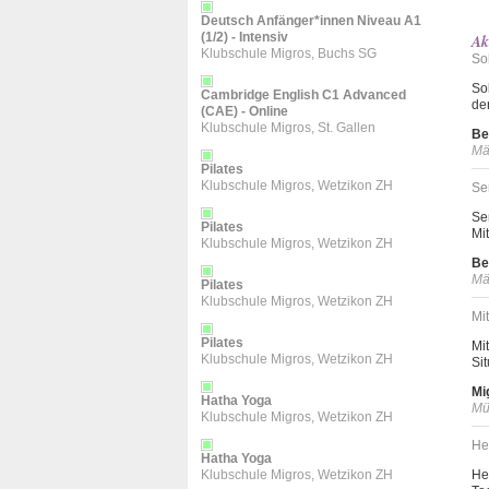
Deutsch Anfänger*innen Niveau A1
(1/2) - Intensiv
Ak
Klubschule Migros, Buchs SG
So
Sol
Cambridge English C1 Advanced
de
(CAE) - Online
Klubschule Migros, St. Gallen
Be
Mä
Pilates
Klubschule Migros, Wetzikon ZH
Se
Sen
Pilates
Mi
Klubschule Migros, Wetzikon ZH
Be
Mä
Pilates
Klubschule Migros, Wetzikon ZH
Mit
Pilates
Mi
Klubschule Migros, Wetzikon ZH
Sit
Mi
Hatha Yoga
Mü
Klubschule Migros, Wetzikon ZH
He
Hatha Yoga
Klubschule Migros, Wetzikon ZH
He