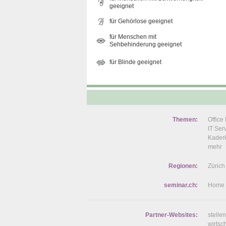
geeignet
für Gehörlose geeignet
für Menschen mit
Sehbehinderung geeignet
für Blinde geeignet
Themen:
Offic
IT Se
Kaderk
mehr
Regionen:
Zürich
seminar.ch:
Home
Partner-Websites:
stelle
wirtsc