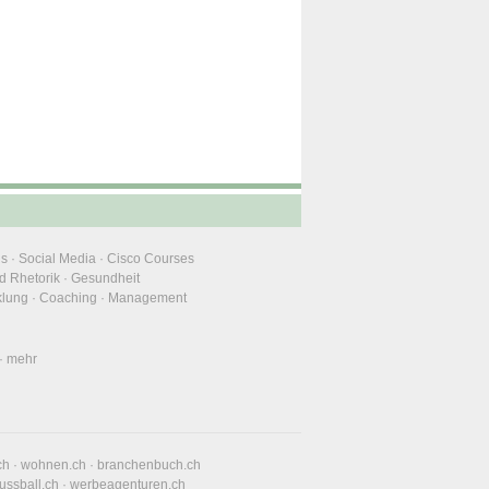
ns
·
Social Media
·
Cisco Courses
d Rhetorik
·
Gesundheit
klung
·
Coaching
·
Management
·
mehr
ch
·
wohnen.ch
·
branchenbuch.ch
fussball.ch
·
werbeagenturen.ch