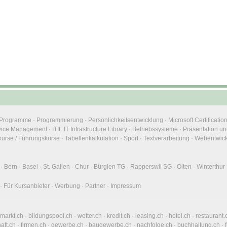
e Programme
·
Programmierung
·
Persönlichkeitsentwicklung
·
Microsoft Certificatio
rvice Management
·
ITIL IT Infrastructure Library
·
Betriebssysteme
·
Präsentation un
urse / Führungskurse
·
Tabellenkalkulation
·
Sport
·
Textverarbeitung
·
Webentwic
·
Bern
·
Basel
·
St. Gallen
·
Chur
·
Bürglen TG
·
Rapperswil SG
·
Olten
·
Winterthur
·
Für Kursanbieter
·
Werbung
·
Partner
·
Impressum
nmarkt.ch
·
bildungspool.ch
·
wetter.ch
·
kredit.ch
·
leasing.ch
·
hotel.ch
·
restaurant.
haft.ch
·
firmen.ch
·
gewerbe.ch
·
baugewerbe.ch
·
nachfolge.ch
·
buchhaltung.ch
·