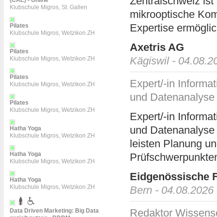
Zentralschweiz is
(CAE) - Online
Klubschule Migros, St. Gallen
mikrooptische Kom
Expertise ermöglic
Pilates
Klubschule Migros, Wetzikon ZH
Axetris AG
Pilates
Kägiswil - 04.08.2
Klubschule Migros, Wetzikon ZH
Pilates
Expert/-in Informa
Klubschule Migros, Wetzikon ZH
und Datenanalyse
Pilates
Klubschule Migros, Wetzikon ZH
Expert/-in Informa
und Datenanalyse 
Hatha Yoga
Klubschule Migros, Wetzikon ZH
leisten Planung u
Hatha Yoga
Prüfschwerpunkten 
Klubschule Migros, Wetzikon ZH
Eidgenössische F
Hatha Yoga
Klubschule Migros, Wetzikon ZH
Bern - 04.08.2026
Redaktor Wissens
Data Driven Marketing: Big Data