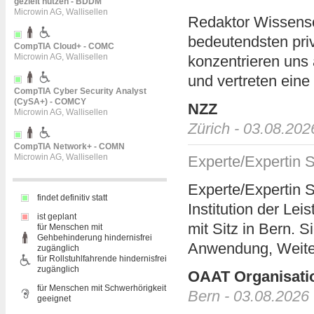
gezielt nutzen - BDDM
Microwin AG, Wallisellen
Redaktor Wissens
bedeutendsten pri
CompTIA Cloud+ - COMC
Microwin AG, Wallisellen
konzentrieren uns 
und vertreten eine
CompTIA Cyber Security Analyst
(CySA+) - COMCY
NZZ
Microwin AG, Wallisellen
Zürich - 03.08.202
CompTIA Network+ - COMN
Microwin AG, Wallisellen
Experte/Expertin S
Experte/Expertin S
findet definitiv statt
Institution der Le
ist geplant
mit Sitz in Bern. S
für Menschen mit
Gehbehinderung hindernisfrei
Anwendung, Weiter
zugänglich
für Rollstuhlfahrende hindernisfrei
zugänglich
OAAT Organisatio
für Menschen mit Schwerhörigkeit
Bern - 03.08.2026
geeignet