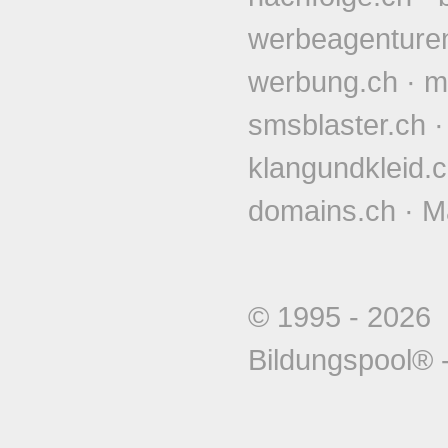
werbeagenture
werbung.ch
·
m
smsblaster.ch
klangundkleid.
domains.ch
·
M
© 1995 - 202
Bildungspool®
-