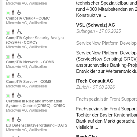
technischer Spezialtiefbau un
Microwin AG, Wallisellen
rund 4'000 Mitarbeitenden an 2
Konstruktive ...
CompTIA Cloud+ - COMC
Microwin AG, Wallisellen
VSL (Schweiz) AG
Subingen - 17.06.2025
CompTIA Cyber Security Analyst
(CySA+) - COMCY
ServiceNow Platform Develop
Microwin AG, Wallisellen
ServiceNow Platform Develop
(ServiceNow Scripting) GRC/(B
CompTIA Network+ - COMN
anspruchsvolles Banking-Proj
Microwin AG, Wallisellen
Entwickler zur Weiterentwickl
ITech Consult AG
CompTIA Server+ - COMS
Microwin AG, Wallisellen
Zürich - 07.08.2026
Fachspezialistin Front Support
Certified in Risk and Information
Systems Control (CRISC) - CRISC
Fachspezialistin Front Support
Microwin AG, Wallisellen
Tochter der Basler Kantonalba
Bank auf den Markt gebracht. Da
EU Datenschutzverordnung - DATS
vielleicht ...
Microwin AG, Wallisellen
Bank Cler