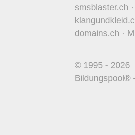
smsblaster.ch
klangundkleid.
domains.ch
·
M
© 1995 - 202
Bildungspool®
-