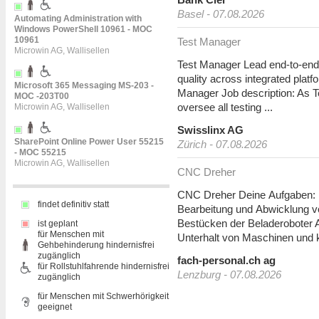
Basel - 07.08.2026
Automating Administration with
Windows PowerShell 10961 - MOC
10961
Test Manager
Microwin AG, Wallisellen
Test Manager Lead end-to-end 
quality across integrated pla
Microsoft 365 Messaging MS-203 -
Manager Job description: As Te
MOC -203T00
oversee all testing ...
Microwin AG, Wallisellen
Swisslinx AG
SharePoint Online Power User 55215
Zürich - 07.08.2026
- MOC 55215
Microwin AG, Wallisellen
CNC Dreher
CNC Dreher Deine Aufgaben: 
findet definitiv statt
Bearbeitung und Abwicklung v
Bestücken der Beladeroboter 
ist geplant
für Menschen mit
Unterhalt von Maschinen und kl
Gehbehinderung hindernisfrei
zugänglich
fach-personal.ch ag
für Rollstuhlfahrende hindernisfrei
Lenzburg - 07.08.2026
zugänglich
für Menschen mit Schwerhörigkeit
geeignet