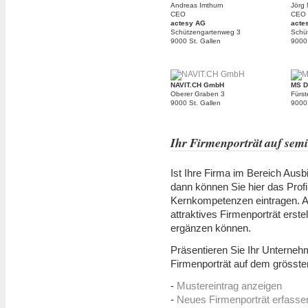
Andreas Imthurn
Jörg 
CEO
CEO
actesy AG
acte
Schützengartenweg 3
Schü
9000 St. Gallen
9000 
NAVIT.CH GmbH
MS D
Oberer Graben 3
Fürst
9000 St. Gallen
9000 
Ihr Firmenporträt auf sem
Ist Ihre Firma im Bereich Ausbi
dann können Sie hier das Prof
Kernkompetenzen eintragen. Au
attraktives Firmenporträt erst
ergänzen können.
Präsentieren Sie Ihr Unterneh
Firmenporträt auf dem grösste
-
Mustereintrag anzeigen
-
Neues Firmenporträt erfasse