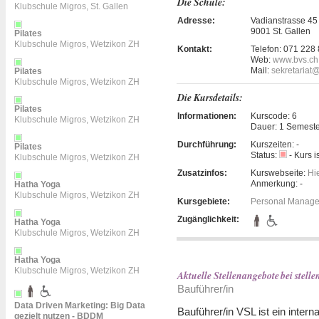
Die Schule:
Klubschule Migros, St. Gallen
Adresse:
Vadianstrasse 45
9001 St. Gallen
Pilates
Klubschule Migros, Wetzikon ZH
Kontakt:
Telefon:
071 228 
Web:
www.bvs.ch
Mail:
sekretariat
Pilates
Klubschule Migros, Wetzikon ZH
Die Kursdetails:
Pilates
Informationen:
Kurscode:
6
Klubschule Migros, Wetzikon ZH
Dauer:
1 Semeste
Durchführung:
Kurszeiten:
-
Pilates
Status:
- Kurs i
Klubschule Migros, Wetzikon ZH
Zusatzinfos:
Kurswebseite:
Hie
Anmerkung:
-
Hatha Yoga
Klubschule Migros, Wetzikon ZH
Kursgebiete:
Personal Manage
Zugänglichkeit:
Hatha Yoga
Klubschule Migros, Wetzikon ZH
Hatha Yoga
Klubschule Migros, Wetzikon ZH
Aktuelle Stellenangebote bei ste
Bauführer/in
Data Driven Marketing: Big Data
Bauführer/in VSL ist ein inter
gezielt nutzen - BDDM