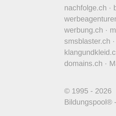
nachfolge.ch
·
werbeagenture
werbung.ch
·
m
smsblaster.ch
klangundkleid.
domains.ch
·
M
© 1995 - 202
Bildungspool®
-