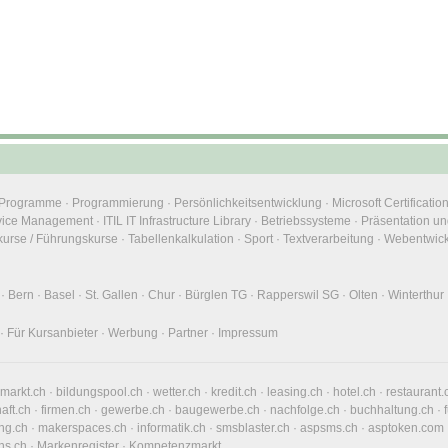
e Programme
·
Programmierung
·
Persönlichkeitsentwicklung
·
Microsoft Certificatio
rvice Management
·
ITIL IT Infrastructure Library
·
Betriebssysteme
·
Präsentation un
urse / Führungskurse
·
Tabellenkalkulation
·
Sport
·
Textverarbeitung
·
Webentwic
·
Bern
·
Basel
·
St. Gallen
·
Chur
·
Bürglen TG
·
Rapperswil SG
·
Olten
·
Winterthur
·
Für Kursanbieter
·
Werbung
·
Partner
·
Impressum
nmarkt.ch
·
bildungspool.ch
·
wetter.ch
·
kredit.ch
·
leasing.ch
·
hotel.ch
·
restaurant.
haft.ch
·
firmen.ch
·
gewerbe.ch
·
baugewerbe.ch
·
nachfolge.ch
·
buchhaltung.ch
·
ng.ch
·
makerspaces.ch
·
informatik.ch
·
smsblaster.ch
·
aspsms.ch
·
asptoken.com
ns.ch
·
Markenregister
·
Kompetenzmarkt