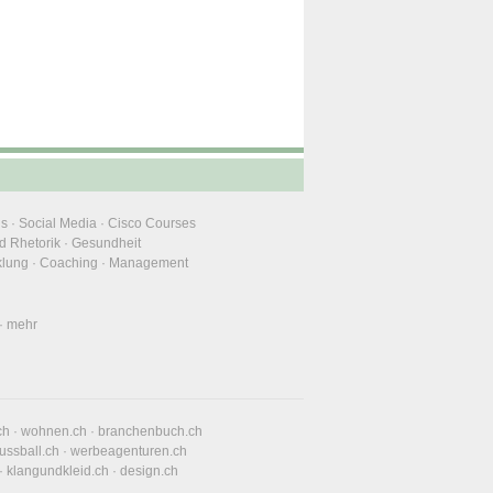
ns
·
Social Media
·
Cisco Courses
d Rhetorik
·
Gesundheit
klung
·
Coaching
·
Management
·
mehr
ch
·
wohnen.ch
·
branchenbuch.ch
fussball.ch
·
werbeagenturen.ch
·
klangundkleid.ch
·
design.ch