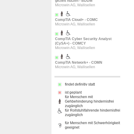
gezielt nutzen - BDDM
Microwin AG, Wallisellen
CompTIA Cloud+ - COMC
Microwin AG, Wallisellen
CompTIA Cyber Security Analyst
(CySA+) - COMCY
Microwin AG, Wallisellen
CompTIA Network+ - COMN
Microwin AG, Wallisellen
findet definitiv statt
ist geplant
für Menschen mit
Gehbehinderung hindernisfrei
zugänglich
für Rollstuhlfahrende hindernisfrei
zugänglich
für Menschen mit Schwerhörigkeit
geeignet