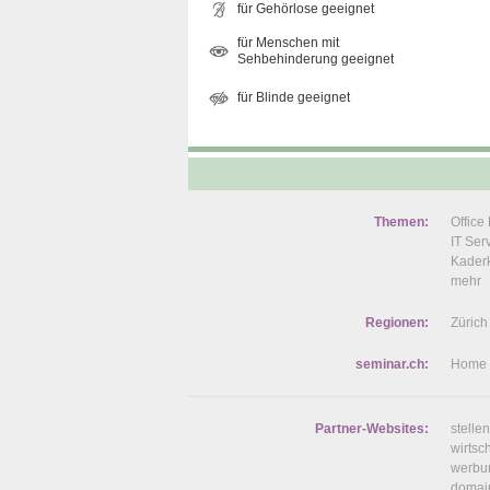
für Gehörlose geeignet
für Menschen mit
Sehbehinderung geeignet
für Blinde geeignet
Themen:
Offic
IT Se
Kaderk
mehr
Regionen:
Zürich
seminar.ch:
Home
Partner-Websites:
stelle
wirtsc
werbu
domai