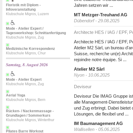
Jahren setzen wir ...
Floristik mit Diplom -
Infoveranstaltung
Klubschule Migros, Luzern
MT Metzger-Treuhand AG
Dübendorf - 29.08.2025
Mode - Atelier Expert /
Architecte HES / IAG / EPF, P
Tagesworkshop: Schnittanfertigung
Klubschule Migros, Zug
Architecte HES / IAG / EPF, P
Atelier M2 Sàrl, un bureau d'a
Medizinische Korrespondenz
Klubschule Migros, Chur
Suisse, recherche un(e) Archi
rejoindre notre équipe. Si ...
Samstag, 8. August 2026
Atelier M2 Sàrl
Nyon - 10.06.2025
Mode - Atelier Expert
Klubschule Migros, Zug
Deviseur
Aerial Yoga
Deviseur Die IMAG Gruppe ist
Klubschule Migros, Bern
alle Management-Dienstleistun
und Zug erbringt. Dabei biet
Rücken- / Nackenmassage -
Lösungen, die flexibel und ...
Grundlagen / Sommerkurs
Klubschule Migros, Winterthur
IM Baumanagement AG
Wallisellen - 05.06.2025
Pilates Barre Workout