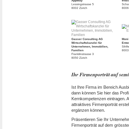
Appway
frits
Lessingstrasse 5
Schaf
8002 Zürich
8006 
Gasser Consulting AG
Moni
Wirtschaftskanzlei für
Entw
Unternehmen, Immobilien,
Sihlf
Familien
8003 
Franklinstrasse 3
8050 Zürich
Ihr Firmenporträt auf sem
Ist Ihre Firma im Bereich Ausbi
dann können Sie hier das Prof
Kernkompetenzen eintragen. Au
attraktives Firmenporträt erst
ergänzen können.
Präsentieren Sie Ihr Unterneh
Firmenporträt auf dem grösste