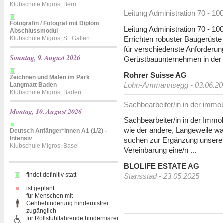
Klubschule Migros, Bern
Leitung Administration 70 - 10
Fotografin / Fotograf mit Diplom
Leitung Administration 70 - 10
Abschlussmodul
Klubschule Migros, St. Gallen
Errichten robuster Baugerüst
für verschiedenste Anforderung
Sonntag, 9. August 2026
Gerüstbauunternehmen in der .
Rohrer Suisse AG
Zeichnen und Malen im Park
Lohn-Ammannsegg - 03.06.20
Langmatt Baden
Klubschule Migros, Baden
Sachbearbeiter/in in der immo
Montag, 10. August 2026
Sachbearbeiter/in in der Immo
wie der andere, Langeweile wa
Deutsch Anfänger*innen A1 (1/2) -
Intensiv
suchen zur Ergänzung unseres
Klubschule Migros, Basel
Vereinbarung eine/n ...
BLOLIFE ESTATE AG
findet definitiv statt
Stansstad - 23.05.2025
ist geplant
für Menschen mit
Gehbehinderung hindernisfrei
zugänglich
für Rollstuhlfahrende hindernisfrei