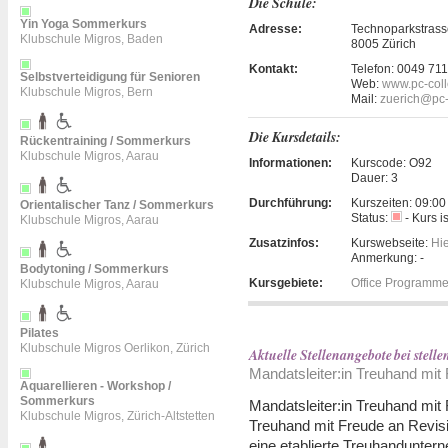
Die Schule:
Yin Yoga Sommerkurs
Adresse:
Technoparkstrass
Klubschule Migros, Baden
8005 Zürich
Kontakt:
Telefon:
0049 71
Selbstverteidigung für Senioren
Web:
www.pc-coll
Klubschule Migros, Bern
Mail:
zuerich@pc-
Die Kursdetails:
Rückentraining / Sommerkurs
Klubschule Migros, Aarau
Informationen:
Kurscode:
O92
Dauer:
3
Durchführung:
Kurszeiten:
09:00
Orientalischer Tanz / Sommerkurs
Status:
- Kurs i
Klubschule Migros, Aarau
Zusatzinfos:
Kurswebseite:
Hie
Anmerkung:
-
Bodytoning / Sommerkurs
Kursgebiete:
Office Programm
Klubschule Migros, Aarau
Pilates
Klubschule Migros Oerlikon, Zürich
Aktuelle Stellenangebote bei ste
Mandatsleiter:in Treuhand mit 
Aquarellieren - Workshop /
Sommerkurs
Mandatsleiter:in Treuhand mit 
Klubschule Migros, Zürich-Altstetten
Treuhand mit Freude an Revisi
eine etablierte Treuhanduntern