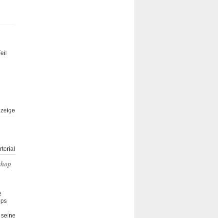
eil
zeige
torial
shop
e
ops
 seine