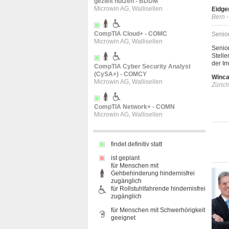
gezielt nutzen - BDDM
Microwin AG, Wallisellen
Eidge
Bern 
CompTIA Cloud+ - COMC
Senio
Microwin AG, Wallisellen
Senior
Stelle
der Im
CompTIA Cyber Security Analyst
(CySA+) - COMCY
Winc
Microwin AG, Wallisellen
Zürich
CompTIA Network+ - COMN
Microwin AG, Wallisellen
findet definitiv statt
ist geplant
für Menschen mit
Gehbehinderung hindernisfrei
zugänglich
für Rollstuhlfahrende hindernisfrei
zugänglich
für Menschen mit Schwerhörigkeit
geeignet