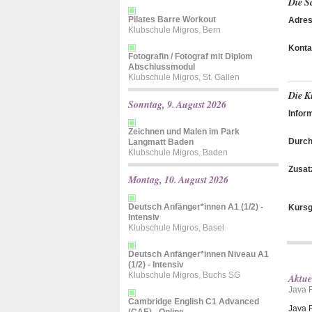
Die S
Pilates Barre Workout
Adres
Klubschule Migros, Bern
Konta
Fotografin / Fotograf mit Diplom
Abschlussmodul
Klubschule Migros, St. Gallen
Die K
Sonntag, 9. August 2026
Infor
Zeichnen und Malen im Park
Durch
Langmatt Baden
Klubschule Migros, Baden
Zusat
Montag, 10. August 2026
Deutsch Anfänger*innen A1 (1/2) -
Kursg
Intensiv
Klubschule Migros, Basel
Deutsch Anfänger*innen Niveau A1
(1/2) - Intensiv
Klubschule Migros, Buchs SG
Aktue
Java F
Cambridge English C1 Advanced
Java F