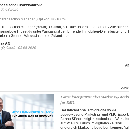
nössische Finanzkontrolle
- 04.08.2026
r Transaction Manager , Opfikon, 80-100%
 Transaction Manager (m/w/d), Opfikon, 80-100% Inserat abgelaufen? Alle offenen
nangebote findest du unter Wincasa ist der führende Immobilien-Dienstleister und T
plenia Gruppe. Wir gestalten die Zukunft der ...
asa AG
 (Opfikon) - 03.08.2026
An
Adver
Kostenloser praxisnaher Marketing-Work
für KMU
Der international erfolgreiche sowie
ausgewiesene Marketing- und KMU-Expert
Benno Stäheli zeigt in kostenlosen Worksh
auf, wie KMU auch im digitalen Zeitalter
erfolgreich Marketing betreiben können. Auf