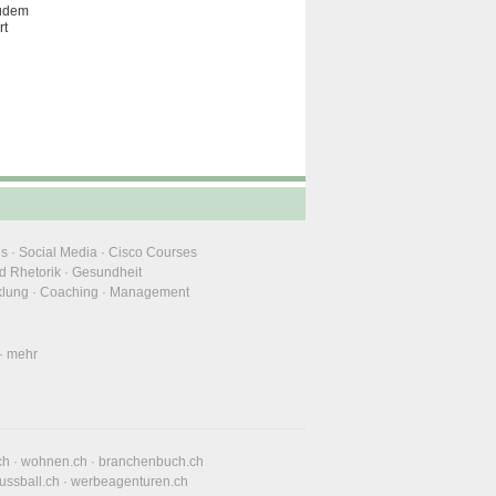
zudem
rt
ns
·
Social Media
·
Cisco Courses
d Rhetorik
·
Gesundheit
klung
·
Coaching
·
Management
·
mehr
ch
·
wohnen.ch
·
branchenbuch.ch
fussball.ch
·
werbeagenturen.ch