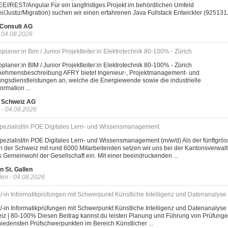
E//REST/Angular Für ein langfristiges Projekt im behördlichen Umfeld
ei/Justiz/Migration) suchen wir einen erfahrenen Java Fullstack Entwickler (925131JP
 Consult AG
- 04.08.2026
oplaner:in Bim / Junior Projektleiter:in Elektrotechnik 80-100% - Zürich
oplaner:in BIM / Junior Projektleiter:in Elektrotechnik 80-100% - Zürich
nehmensbeschreibung AFRY bietet Ingenieur-, Projektmanagement- und
ngsdienstleistungen an, welche die Energiewende sowie die industrielle
ormation ...
 Schweiz AG
 - 04.08.2026
pezialist/in POE Digitales Lern- und Wissensmanagement
ezialist/in POE Digitales Lern- und Wissensmanagement (m/w/d) Als der fünftgrös
n der Schweiz mit rund 6000 Mitarbeitenden setzen wir uns bei der Kantonsverwal
s Gemeinwohl der Gesellschaft ein. Mit einer beeindruckenden ...
n St. Gallen
len - 04.08.2026
/-in Informatikprüfungen mit Schwerpunkt Künstliche Intelligenz und Datenanalyse
/-in Informatikprüfungen mit Schwerpunkt Künstliche Intelligenz und Datenanalyse
iz | 80-100% Diesen Beitrag kannst du leisten Planung und Führung von Prüfunge
iedensten Prüfschwerpunkten im Bereich Künstlicher ...