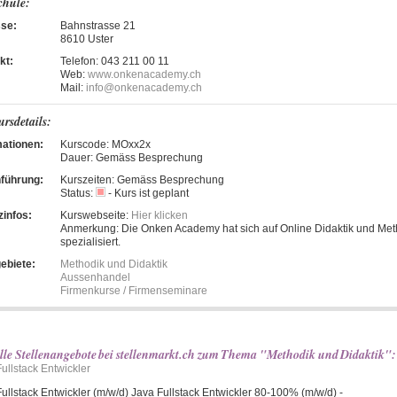
chule:
se:
Bahnstrasse 21
8610 Uster
kt:
Telefon:
043 211 00 11
Web:
www.onkenacademy.ch
Mail:
info@onkenacademy.ch
ursdetails:
mationen:
Kurscode:
MOxx2x
Dauer:
Gemäss Besprechung
führung:
Kurszeiten:
Gemäss Besprechung
Status:
- Kurs ist geplant
zinfos:
Kurswebseite:
Hier klicken
Anmerkung:
Die Onken Academy hat sich auf Online Didaktik und Met
spezialisiert.
ebiete:
Methodik und Didaktik
Aussenhandel
Firmenkurse / Firmenseminare
lle Stellenangebote bei stellenmarkt.ch zum Thema "Methodik und Didaktik":
ullstack Entwickler
ullstack Entwickler (m/w/d) Java Fullstack Entwickler 80-100% (m/w/d) -