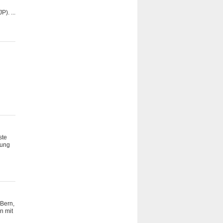
). ...
ste
tung
 Bern,
n mit