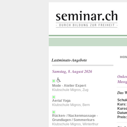
Lastminute-Angebote
Samstag, 8. August 2026
Onke
Massg
Mode - Atelier Expert
Klubschule Migros, Zug
Das W
Schul
Aerial Yoga
Kurs:
Klubschule Migros, Bern
Kurso
Datu
Rücken- / Nackenmassage -
Preis:
Grundlagen / Sommerkurs
Klubschule Migros, Winterthur