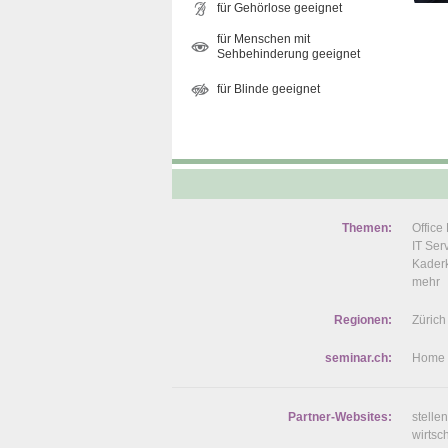
für Gehörlose geeignet
für Menschen mit
Sehbehinderung geeignet
für Blinde geeignet
Themen:
Offic
IT Se
Kaderk
mehr
Regionen:
Zürich
seminar.ch:
Home
Partner-Websites:
stelle
wirtsc