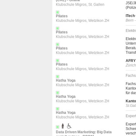
(CAE) - Online
JSE/JE
Klubschule Migros, St. Gallen
(Poliz
ITech
Pilates
Bern 
Klubschule Migros, Wetzikon ZH
Elektr
Pilates
Klubschule Migros, Wetzikon ZH
Elektr
Unter
Beratu
Pilates
Transf
Klubschule Migros, Wetzikon ZH
AFRY
Pilates
Zürich
Klubschule Migros, Wetzikon ZH
Fachs
Hatha Yoga
Fachsp
Klubschule Migros, Wetzikon ZH
Kanto
für da
Hatha Yoga
Klubschule Migros, Wetzikon ZH
Kanto
St.Gal
Hatha Yoga
Expert
Klubschule Migros, Wetzikon ZH
Expert
Schwe
Data Driven Marketing: Big Data
versch