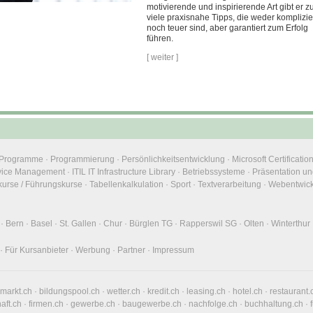
motivierende und inspirierende Art gibt er 
viele praxisnahe Tipps, die weder komplizie
noch teuer sind, aber garantiert zum Erfolg
führen.
[ weiter ]
e Programme
·
Programmierung
·
Persönlichkeitsentwicklung
·
Microsoft Certificatio
rvice Management
·
ITIL IT Infrastructure Library
·
Betriebssysteme
·
Präsentation un
urse / Führungskurse
·
Tabellenkalkulation
·
Sport
·
Textverarbeitung
·
Webentwic
·
Bern
·
Basel
·
St. Gallen
·
Chur
·
Bürglen TG
·
Rapperswil SG
·
Olten
·
Winterthur
·
Für Kursanbieter
·
Werbung
·
Partner
·
Impressum
nmarkt.ch
·
bildungspool.ch
·
wetter.ch
·
kredit.ch
·
leasing.ch
·
hotel.ch
·
restaurant.
haft.ch
·
firmen.ch
·
gewerbe.ch
·
baugewerbe.ch
·
nachfolge.ch
·
buchhaltung.ch
·