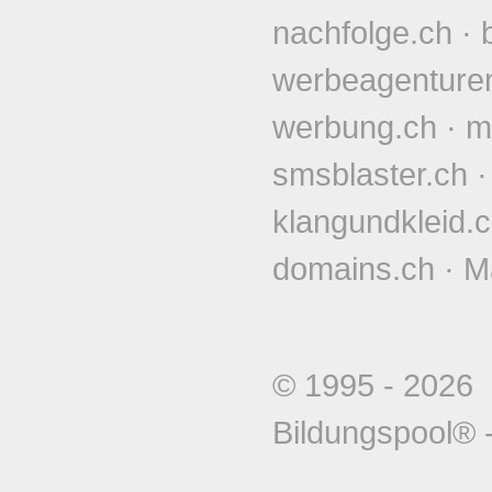
nachfolge.ch
·
werbeagenture
werbung.ch
·
m
smsblaster.ch
klangundkleid.
domains.ch
·
M
© 1995 - 202
Bildungspool®
-