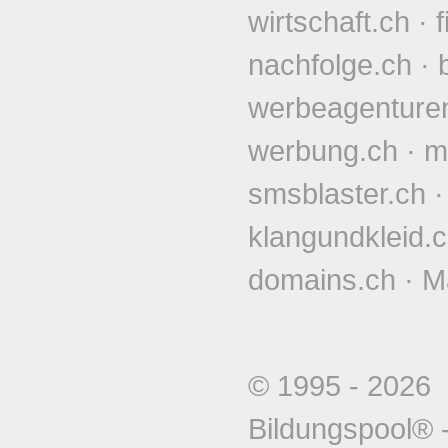
wirtschaft.ch
·
nachfolge.ch
·
werbeagenture
werbung.ch
·
m
smsblaster.ch
klangundkleid.
domains.ch
·
M
© 1995 - 202
Bildungspool®
-