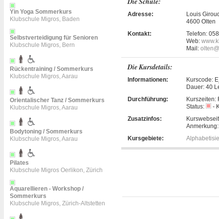
Die Schule:
Yin Yoga Sommerkurs
Adresse:
Louis Girou
Klubschule Migros, Baden
4600 Olten
Kontakt:
Telefon:
058
Selbstverteidigung für Senioren
Web:
www.k
Klubschule Migros, Bern
Mail:
olten@
Die Kursdetails:
Rückentraining / Sommerkurs
Klubschule Migros, Aarau
Informationen:
Kurscode:
E
Dauer:
40 L
Durchführung:
Kurszeiten:
Orientalischer Tanz / Sommerkurs
Status:
- K
Klubschule Migros, Aarau
Zusatzinfos:
Kurswebsei
Anmerkung
Bodytoning / Sommerkurs
Kursgebiete:
Alphabetisi
Klubschule Migros, Aarau
Pilates
Klubschule Migros Oerlikon, Zürich
Aquarellieren - Workshop /
Sommerkurs
Klubschule Migros, Zürich-Altstetten