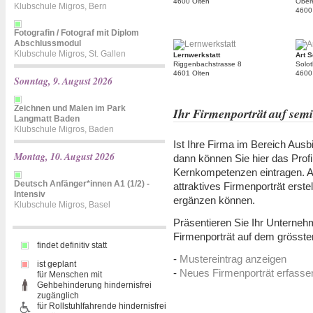
4600 Olten
Ober
Klubschule Migros, Bern
4600
Fotografin / Fotograf mit Diplom
Abschlussmodul
Klubschule Migros, St. Gallen
Lernwerkstatt
Art 
Riggenbachstrasse 8
Solot
4601 Olten
4600
Sonntag, 9. August 2026
Zeichnen und Malen im Park
Ihr Firmenporträt auf sem
Langmatt Baden
Klubschule Migros, Baden
Ist Ihre Firma im Bereich Ausbi
Montag, 10. August 2026
dann können Sie hier das Prof
Kernkompetenzen eintragen. Au
Deutsch Anfänger*innen A1 (1/2) -
attraktives Firmenporträt erst
Intensiv
ergänzen können.
Klubschule Migros, Basel
Präsentieren Sie Ihr Unterneh
Firmenporträt auf dem grösste
findet definitiv statt
-
Mustereintrag anzeigen
ist geplant
-
Neues Firmenporträt erfasse
für Menschen mit
Gehbehinderung hindernisfrei
zugänglich
für Rollstuhlfahrende hindernisfrei