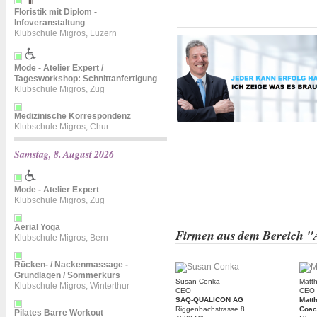
Floristik mit Diplom -
Infoveranstaltung
Klubschule Migros, Luzern
Mode - Atelier Expert /
Tagesworkshop: Schnittanfertigung
Klubschule Migros, Zug
Medizinische Korrespondenz
Klubschule Migros, Chur
Samstag, 8. August 2026
Mode - Atelier Expert
Klubschule Migros, Zug
Aerial Yoga
Firmen aus dem Bereich "
Klubschule Migros, Bern
Rücken- / Nackenmassage -
Grundlagen / Sommerkurs
Susan Conka
Matth
Klubschule Migros, Winterthur
CEO
CEO
SAQ-QUALICON AG
Matth
Riggenbachstrasse 8
Coac
Pilates Barre Workout