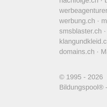
nachfolge.ch
·
werbeagenture
werbung.ch
·
m
smsblaster.ch
klangundkleid.
domains.ch
·
M
© 1995 - 202
Bildungspool®
-