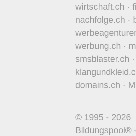
wirtschaft.ch
·
nachfolge.ch
·
werbeagenture
werbung.ch
·
m
smsblaster.ch
klangundkleid.
domains.ch
·
M
© 1995 - 202
Bildungspool®
-