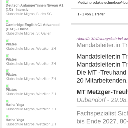
Medizinproduktetechnologe/-log
Deutsch Anfänger*innen Niveau A1
(1/2) - Intensiv
Klubschule Migros, Buchs SG
1
-
1
von
1
Treffer
Cambridge English C1 Advanced
(CAE) - Online
Klubschule Migros, St. Gallen
Aktuelle Stellenangebote bei 
Mandatsleiter:in T
Pilates
Klubschule Migros, Wetzikon ZH
Mandatsleiter:in T
Pilates
Mandatsleiter:in T
Klubschule Migros, Wetzikon ZH
Die MT -Treuhand 
Pilates
Klubschule Migros, Wetzikon ZH
20 Mitarbeitenden. 
Pilates
MT Metzger-Treu
Klubschule Migros, Wetzikon ZH
Dübendorf - 29.08
Hatha Yoga
Klubschule Migros, Wetzikon ZH
Fachspezialist Sic
bis Ende 2027, 8
Hatha Yoga
Klubschule Migros, Wetzikon ZH