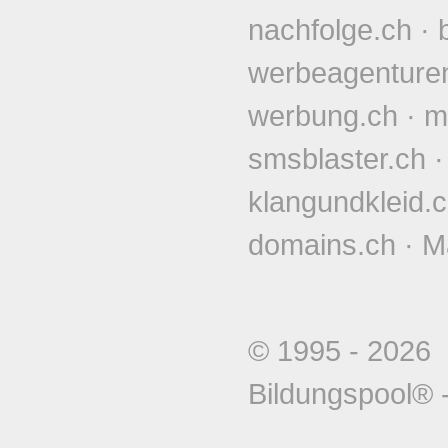
nachfolge.ch
·
werbeagenture
werbung.ch
·
m
smsblaster.ch
klangundkleid.
domains.ch
·
M
© 1995 - 202
Bildungspool®
-