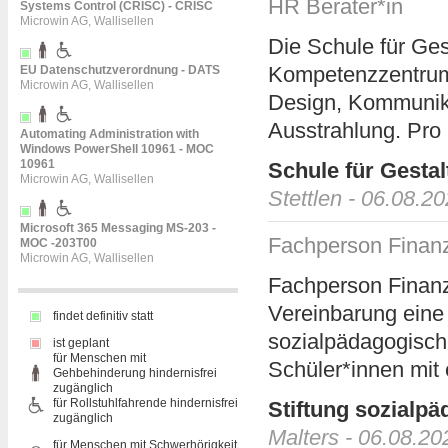
HR Berater*in
Systems Control (CRISC) - CRISC
Microwin AG, Wallisellen
Die Schule für Ges
Kompetenzzentrum 
EU Datenschutzverordnung - DATS
Microwin AG, Wallisellen
Design, Kommunika
Ausstrahlung. Pro 
Automating Administration with
Windows PowerShell 10961 - MOC
10961
Schule für Gesta
Microwin AG, Wallisellen
Stettlen - 06.08.2
Microsoft 365 Messaging MS-203 -
Fachperson Finan
MOC -203T00
Microwin AG, Wallisellen
Fachperson Finanz
Vereinbarung eine
findet definitiv statt
sozialpädagogische
ist geplant
für Menschen mit
Schüler*innen mit 
Gehbehinderung hindernisfrei
zugänglich
für Rollstuhlfahrende hindernisfrei
Stiftung sozialp
zugänglich
Malters - 06.08.20
für Menschen mit Schwerhörigkeit