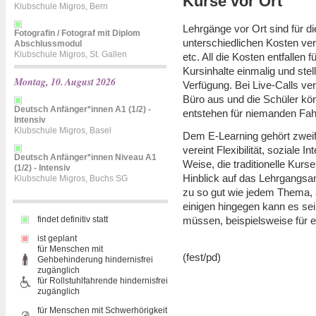
Kurse vor Ort
Klubschule Migros, Bern
Lehrgänge vor Ort sind für d
Fotografin / Fotograf mit Diplom
unterschiedlichen Kosten ver
Abschlussmodul
Klubschule Migros, St. Gallen
etc. All die Kosten entfallen
Kursinhalte einmalig und stel
Montag, 10. August 2026
Verfügung. Bei Live-Calls ve
Büro aus und die Schüler k
Deutsch Anfänger*innen A1 (1/2) -
entstehen für niemanden Fah
Intensiv
Klubschule Migros, Basel
Dem E-Learning gehört zweif
vereint Flexibilität, soziale 
Deutsch Anfänger*innen Niveau A1
Weise, die traditionelle Kurs
(1/2) - Intensiv
Hinblick auf das Lehrgangsa
Klubschule Migros, Buchs SG
zu so gut wie jedem Thema, 
einigen hingegen kann es se
müssen, beispielsweise für
findet definitiv statt
ist geplant
für Menschen mit
(fest/pd)
Gehbehinderung hindernisfrei
zugänglich
für Rollstuhlfahrende hindernisfrei
zugänglich
für Menschen mit Schwerhörigkeit