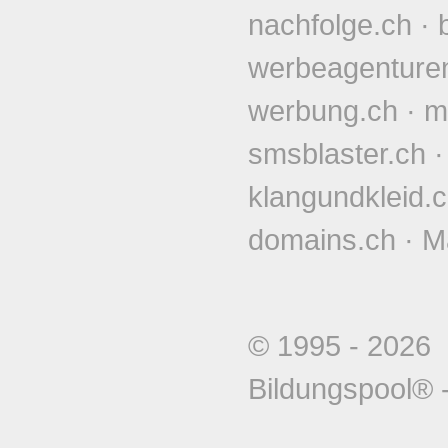
nachfolge.ch
·
werbeagenture
werbung.ch
·
m
smsblaster.ch
klangundkleid.
domains.ch
·
M
© 1995 - 202
Bildungspool®
-