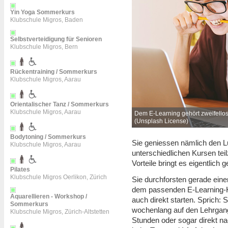
Yin Yoga Sommerkurs
Klubschule Migros, Baden
Selbstverteidigung für Senioren
Klubschule Migros, Bern
Rückentraining / Sommerkurs
Klubschule Migros, Aarau
Orientalischer Tanz / Sommerkurs
Klubschule Migros, Aarau
es modernen Lernens. - Foto: JESHOOTS
Dem E-Learning gehört zweifello
(
Unsplash License
)
Bodytoning / Sommerkurs
Sie geniessen nämlich den Lu
Klubschule Migros, Aarau
unterschiedlichen Kursen te
Vorteile bringt es eigentlich 
Pilates
Klubschule Migros Oerlikon, Zürich
Sie durchforsten gerade ein
dem passenden E-Learning-K
Aquarellieren - Workshop /
auch direkt starten. Sprich: 
Sommerkurs
wochenlang auf den Lehrgangs
Klubschule Migros, Zürich-Altstetten
Stunden oder sogar direkt n