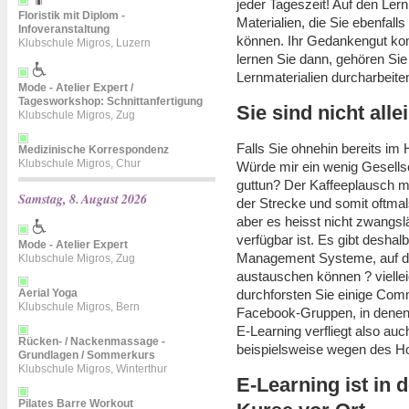
jeder Tageszeit! Auf den Ler
Floristik mit Diplom -
Materialien, die Sie ebenfall
Infoveranstaltung
können. Ihr Gedankengut ko
Klubschule Migros, Luzern
lernen Sie dann, gehören Sie
Lernmaterialien durcharbeite
Mode - Atelier Expert /
Tagesworkshop: Schnittanfertigung
Sie sind nicht alle
Klubschule Migros, Zug
Falls Sie ohnehin bereits im H
Medizinische Korrespondenz
Klubschule Migros, Chur
Würde mir ein wenig Gesells
guttun? Der Kaffeeplausch mi
Samstag, 8. August 2026
der Strecke und somit oftmal
aber es heisst nicht zwangsl
verfügbar ist. Es gibt deshal
Mode - Atelier Expert
Management Systeme, auf de
Klubschule Migros, Zug
austauschen können ? viellei
durchforsten Sie einige Com
Aerial Yoga
Klubschule Migros, Bern
Facebook-Gruppen, in denen 
E-Learning verfliegt also au
Rücken- / Nackenmassage -
beispielsweise wegen des Hom
Grundlagen / Sommerkurs
Klubschule Migros, Winterthur
E-Learning ist in 
Pilates Barre Workout