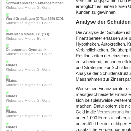
Versicherungsprämien und F
Schweizerdeutsch Anfänger*innen
ermöglicht es, einen klaren 
Klubschule Migros, St. Gallen
Kunden zu gewinnen.
Word Grundlagen (Office 365) ICDL
Analyse der Schulden
Klubschule Migros, St. Gallen
Die Analyse der Schulden ist
Italienisch Niveau B1 (1/3)
Finanzberater erfassen alle 
Klubschule Migros, Bern
Hypotheken, Autokrediten, K
Verbindlichkeiten. Sie überpr
Osteoporose Gymnastik
Klubschule Migros, St. Gallen
Restlaufzeiten der einzelnen
entscheidend, um einen eff
Pilates
und Strategien zur Schuldenr
Klubschule Migros, St. Gallen
Analyse der Schuldenstruktur
Massnahmen zur Zinsersparni
Pilates
Klubschule Migros, St. Gallen
Wer seinen Finanzberater scho
massgeschneiderte Finanzie
Pilates
sich beispielsweise weiterentw
Klubschule Migros, St. Gallen
machen. Dafür opfern sie nich
Geld in die
Verbesserung ihr
Pilates
Klubschule Migros, St. Gallen
unter 1.000 Euro zu haben, v
unterstützt bei der richtige
Pilates
zusätzliche Förderungsmögli