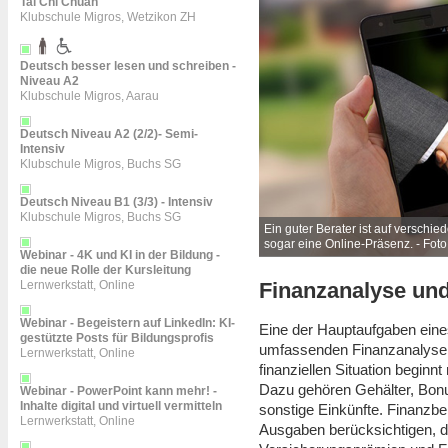
Tai Chi Chuan
Klubschule Migros, Wetzikon ZH
Deutsch besser lesen und schreiben -
Niveau A2
Klubschule Migros, Aarau
Deutsch Niveau A2 (2/2)- Semi-
Intensiv
Klubschule Migros, Buchs SG
Deutsch Niveau B1 (3/3) - Intensiv
Klubschule Migros, Buchs SG
seine Kunden erreichbar und hat idealerweise
Ein guter Berater ist auf verschi
 License
)
sogar eine Online-Präsenz. - Foto:
Webinar - 4K und KI in der Bildung -
die neue Rolle der Kursleitung
Lernwerkstatt, Online
Finanzanalyse un
Webinar - Begeistern auf LinkedIn: KI-
Eine der Hauptaufgaben eines
gestützte Posts für Bildungsprofis
umfassenden Finanzanalyse f
Lernwerkstatt, Online
finanziellen Situation beginnt
Dazu gehören Gehälter, Bon
Webinar - PowerPoint kann mehr! -
Inhalte digital und virtuell vermitteln
sonstige Einkünfte. Finanzbe
Lernwerkstatt, Online
Ausgaben berücksichtigen, d