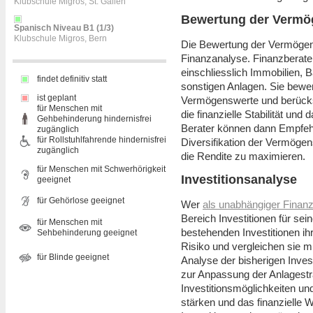
Klubschule Migros, St. Gallen
Bewertung der Vermö
Spanisch Niveau B1 (1/3)
Klubschule Migros, Bern
Die Bewertung der Vermögensw
Finanzanalyse. Finanzberate
einschliesslich Immobilien,
findet definitiv statt
sonstigen Anlagen. Sie bewer
ist geplant
Vermögenswerte und berücksic
für Menschen mit
die finanzielle Stabilität un
Gehbehinderung hindernisfrei
Berater können dann Empfehl
zugänglich
für Rollstuhlfahrende hindernisfrei
Diversifikation der Vermöge
zugänglich
die Rendite zu maximieren.
für Menschen mit Schwerhörigkeit
Investitionsanalyse
geeignet
für Gehörlose geeignet
Wer
als unabhängiger Finanz
Bereich Investitionen für se
für Menschen mit
bestehenden Investitionen i
Sehbehinderung geeignet
Risiko und vergleichen sie mi
für Blinde geeignet
Analyse der bisherigen Inve
zur Anpassung der Anlagestrat
Investitionsmöglichkeiten un
stärken und das finanzielle 