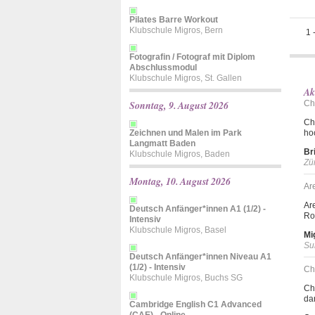
Pilates Barre Workout
Klubschule Migros, Bern
1
Fotografin / Fotograf mit Diplom
Abschlussmodul
Klubschule Migros, St. Gallen
Ak
Sonntag, 9. August 2026
Ch
Ch
Zeichnen und Malen im Park
ho
Langmatt Baden
Br
Klubschule Migros, Baden
Zü
Montag, 10. August 2026
Ar
Ar
Deutsch Anfänger*innen A1 (1/2) -
Ro
Intensiv
Klubschule Migros, Basel
Mi
Su
Deutsch Anfänger*innen Niveau A1
(1/2) - Intensiv
Ch
Klubschule Migros, Buchs SG
Ch
da
Cambridge English C1 Advanced