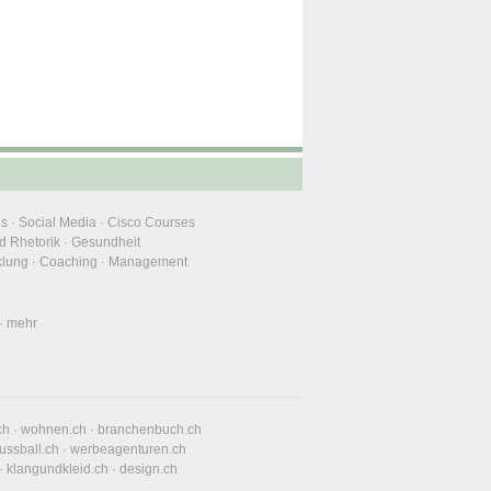
ns
·
Social Media
·
Cisco Courses
d Rhetorik
·
Gesundheit
klung
·
Coaching
·
Management
·
mehr
ch
·
wohnen.ch
·
branchenbuch.ch
fussball.ch
·
werbeagenturen.ch
·
klangundkleid.ch
·
design.ch