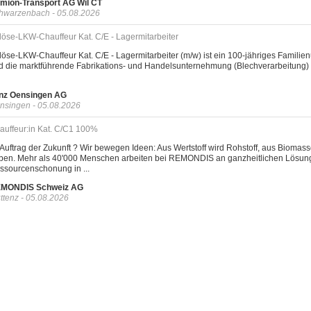
mion-Transport AG Wil CT
hwarzenbach - 05.08.2026
löse-LKW-Chauffeur Kat. C/E - Lagermitarbeiter
löse-LKW-Chauffeur Kat. C/E - Lagermitarbeiter (m/w) ist ein 100-jähriges Famili
d die marktführende Fabrikations- und Handelsunternehmung (Blechverarbeitung) 
nz Oensingen AG
nsingen - 05.08.2026
auffeur:in Kat. C/C1 100%
 Auftrag der Zukunft ? Wir bewegen Ideen: Aus Wertstoff wird Rohstoff, aus Biomas
ben. Mehr als 40'000 Menschen arbeiten bei REMONDIS an ganzheitlichen Lösungen
ssourcenschonung in ...
MONDIS Schweiz AG
ttenz - 05.08.2026