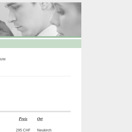
Preis
Ort
295 CHF
Neukirch