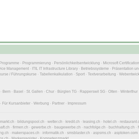
e Programme
·
Programmierung
·
Persönlichkeitsentwicklung
·
Microsoft Certificatio
rvice Management
·
ITIL IT Infrastructure Library
·
Betriebssysteme
·
Präsentation un
urse / Führungskurse
·
Tabellenkalkulation
·
Sport
·
Textverarbeitung
·
Webentwic
·
Bern
·
Basel
·
St. Gallen
·
Chur
·
Bürglen TG
·
Rapperswil SG
·
Olten
·
Winterthur
·
Für Kursanbieter
·
Werbung
·
Partner
·
Impressum
nmarkt.ch
·
bildungspool.ch
·
wetter.ch
·
kredit.ch
·
leasing.ch
·
hotel.ch
·
restaurant.
haft.ch
·
firmen.ch
·
gewerbe.ch
·
baugewerbe.ch
·
nachfolge.ch
·
buchhaltung.ch
·
ng.ch
·
makerspaces.ch
·
informatik.ch
·
smsblaster.ch
·
aspsms.ch
·
asptoken.com
ns.ch
·
Markenregister
·
Kompetenzmarkt