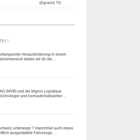
(Egnach) TG
CZV)":
wortungsvolle Herausforderung in einem
renbereich bieten wir dir die ...
eb AG (MVB) und die Migros Logistique
echnologie und hochautomatisierten ...
e Schweiz unterwegs ? manchmal auch etwas
tlich ausgestattete Fahrzeuge. ...