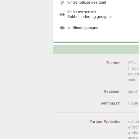
für Gehörlose geeignet
für Menschen mit
Sehbehinderung geeignet
für Blinde geeignet
Themen:
Offic
IT Se
Kaderk
mehr
Regionen:
Zürich
seminar.ch:
Home
Partner-Websites:
stelle
wirtsc
werbu
domai