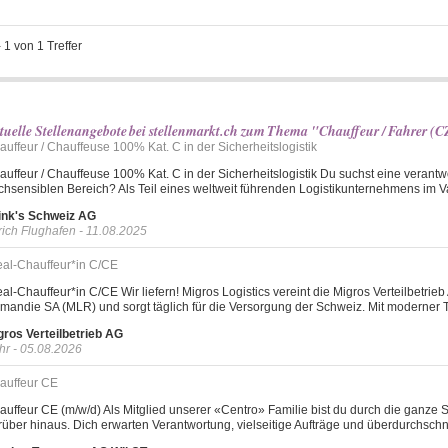
-
1
von
1
Treffer
tuelle Stellenangebote bei stellenmarkt.ch zum Thema "Chauffeur / Fahrer (
auffeur / Chauffeuse 100% Kat. C in der Sicherheitslogistik
auffeur / Chauffeuse 100% Kat. C in der Sicherheitslogistik Du suchst eine verant
chsensiblen Bereich? Als Teil eines weltweit führenden Logistikunternehmens im Valo
ink's Schweiz AG
rich Flughafen - 11.08.2025
eal-Chauffeur*in C/CE
eal-Chauffeur*in C/CE Wir liefern! Migros Logistics vereint die Migros Verteilbetri
mandie SA (MLR) und sorgt täglich für die Versorgung der Schweiz. Mit moderner T
gros Verteilbetrieb AG
hr - 05.08.2026
auffeur CE
auffeur CE (m/w/d) Als Mitglied unserer «Centro» Familie bist du durch die ganz
rüber hinaus. Dich erwarten Verantwortung, vielseitige Aufträge und überdurchschnit