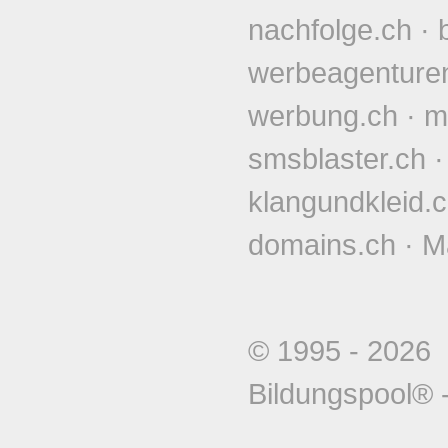
nachfolge.ch
·
werbeagenture
werbung.ch
·
m
smsblaster.ch
klangundkleid.
domains.ch
·
M
© 1995 - 202
Bildungspool®
-