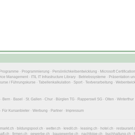
e Programme
·
Programmierung
·
Persönlichkeitsentwicklung
·
Microsoft Certificatio
rvice Management
·
ITIL IT Infrastructure Library
·
Betriebssysteme
·
Präsentation un
urse / Führungskurse
·
Tabellenkalkulation
·
Sport
·
Textverarbeitung
·
Webentwic
·
Bern
·
Basel
·
St. Gallen
·
Chur
·
Bürglen TG
·
Rapperswil SG
·
Olten
·
Winterthur
·
Für Kursanbieter
·
Werbung
·
Partner
·
Impressum
nmarkt.ch
·
bildungspool.ch
·
wetter.ch
·
kredit.ch
·
leasing.ch
·
hotel.ch
·
restaurant.
haft.ch
·
firmen.ch
·
gewerbe.ch
·
baugewerbe.ch
·
nachfolge.ch
·
buchhaltung.ch
·