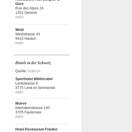
Gare
Rue des Alpes 24
1201 Genève
mehr
Weid
Weidstrasse 43
9410 Heiden
mehr
Hotels in der Schweiz
Quelle:
hotel.ch
Sporthotel Wildstrubel
Lenkstrasse 8
3775 Lenk im Simmental
mehr
Moeve
Interlakenstrasse 140
3705 Faulensee
mehr
Hotel Restaurant Frieden