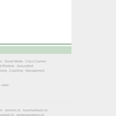
ns
·
Social Media
·
Cisco Courses
d Rhetorik
·
Gesundheit
klung
·
Coaching
·
Management
·
mehr
ch
·
wohnen.ch
·
branchenbuch.ch
fussball.ch
·
werbeagenturen.ch