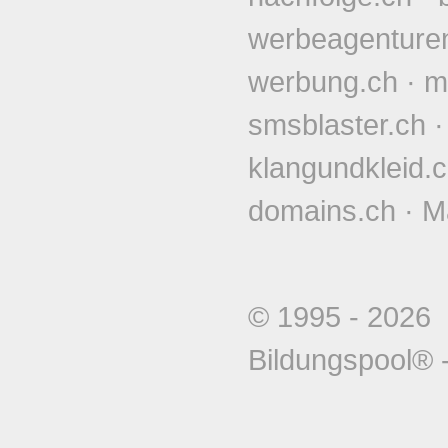
werbeagenture
werbung.ch
·
m
smsblaster.ch
klangundkleid.
domains.ch
·
M
© 1995 - 202
Bildungspool®
-