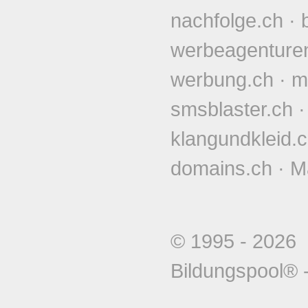
nachfolge.ch
·
werbeagenture
werbung.ch
·
m
smsblaster.ch
klangundkleid.
domains.ch
·
M
© 1995 - 202
Bildungspool®
-