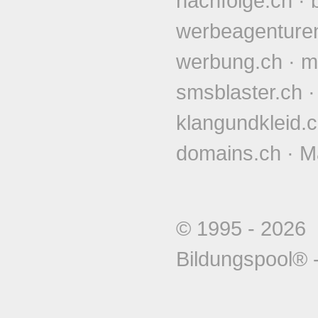
nachfolge.ch
·
werbeagenture
werbung.ch
·
m
smsblaster.ch
klangundkleid.
domains.ch
·
M
© 1995 - 202
Bildungspool®
-