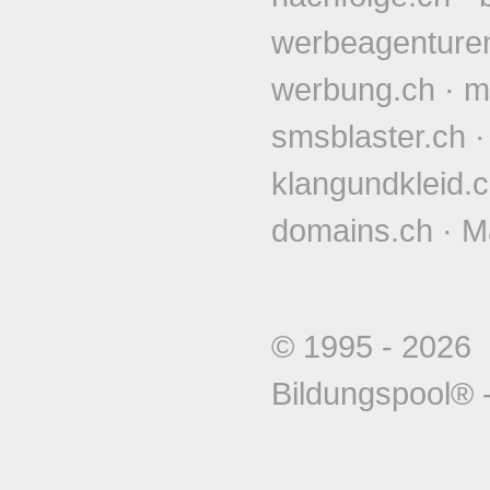
werbeagenture
werbung.ch
·
m
smsblaster.ch
klangundkleid.
domains.ch
·
M
© 1995 - 202
Bildungspool®
-