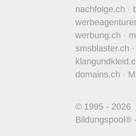
nachfolge.ch
·
werbeagenture
werbung.ch
·
m
smsblaster.ch
klangundkleid.
domains.ch
·
M
© 1995 - 202
Bildungspool®
-