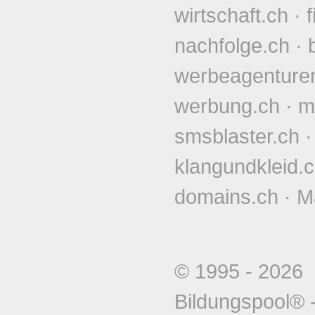
wirtschaft.ch
·
nachfolge.ch
·
werbeagenture
werbung.ch
·
m
smsblaster.ch
klangundkleid.
domains.ch
·
M
© 1995 - 202
Bildungspool®
-