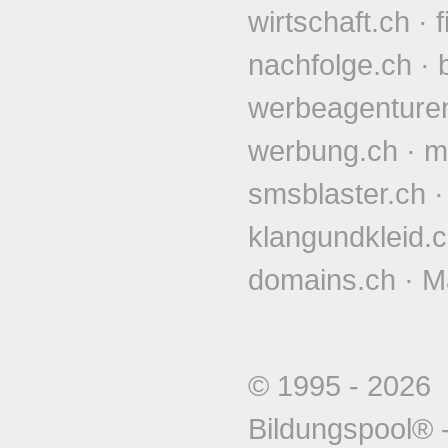
wirtschaft.ch
·
nachfolge.ch
·
werbeagenture
werbung.ch
·
m
smsblaster.ch
klangundkleid.
domains.ch
·
M
© 1995 - 202
Bildungspool®
-