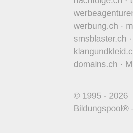
nachfolge.ch
·
werbeagenture
werbung.ch
·
m
smsblaster.ch
klangundkleid.
domains.ch
·
M
© 1995 - 202
Bildungspool®
-