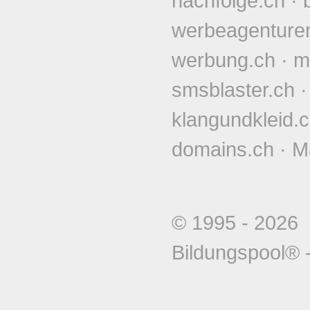
nachfolge.ch
·
werbeagenture
werbung.ch
·
m
smsblaster.ch
klangundkleid.
domains.ch
·
M
© 1995 - 202
Bildungspool®
-