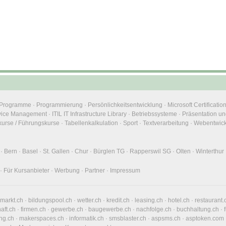
e Programme
·
Programmierung
·
Persönlichkeitsentwicklung
·
Microsoft Certificatio
rvice Management
·
ITIL IT Infrastructure Library
·
Betriebssysteme
·
Präsentation un
urse / Führungskurse
·
Tabellenkalkulation
·
Sport
·
Textverarbeitung
·
Webentwic
·
Bern
·
Basel
·
St. Gallen
·
Chur
·
Bürglen TG
·
Rapperswil SG
·
Olten
·
Winterthur
·
Für Kursanbieter
·
Werbung
·
Partner
·
Impressum
nmarkt.ch
·
bildungspool.ch
·
wetter.ch
·
kredit.ch
·
leasing.ch
·
hotel.ch
·
restaurant.
haft.ch
·
firmen.ch
·
gewerbe.ch
·
baugewerbe.ch
·
nachfolge.ch
·
buchhaltung.ch
·
ng.ch
·
makerspaces.ch
·
informatik.ch
·
smsblaster.ch
·
aspsms.ch
·
asptoken.com