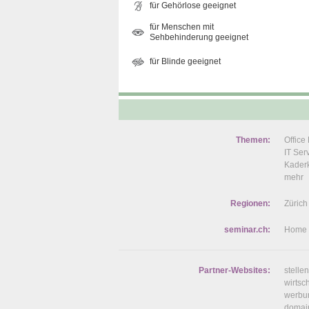
für Gehörlose geeignet
für Menschen mit
Sehbehinderung geeignet
für Blinde geeignet
Themen:
Offic
IT Se
Kaderk
mehr
Regionen:
Zürich
seminar.ch:
Home
Partner-Websites:
stelle
wirtsc
werbu
domai