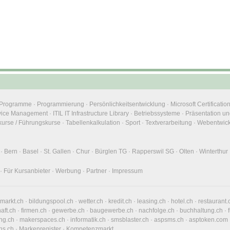
e Programme
·
Programmierung
·
Persönlichkeitsentwicklung
·
Microsoft Certificatio
rvice Management
·
ITIL IT Infrastructure Library
·
Betriebssysteme
·
Präsentation un
urse / Führungskurse
·
Tabellenkalkulation
·
Sport
·
Textverarbeitung
·
Webentwic
·
Bern
·
Basel
·
St. Gallen
·
Chur
·
Bürglen TG
·
Rapperswil SG
·
Olten
·
Winterthur
·
Für Kursanbieter
·
Werbung
·
Partner
·
Impressum
nmarkt.ch
·
bildungspool.ch
·
wetter.ch
·
kredit.ch
·
leasing.ch
·
hotel.ch
·
restaurant.
haft.ch
·
firmen.ch
·
gewerbe.ch
·
baugewerbe.ch
·
nachfolge.ch
·
buchhaltung.ch
·
ng.ch
·
makerspaces.ch
·
informatik.ch
·
smsblaster.ch
·
aspsms.ch
·
asptoken.com
ns.ch
·
Markenregister
·
Kompetenzmarkt