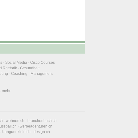
ns
·
Social Media
·
Cisco Courses
d Rhetorik
·
Gesundheit
klung
·
Coaching
·
Management
·
mehr
ch
·
wohnen.ch
·
branchenbuch.ch
fussball.ch
·
werbeagenturen.ch
·
klangundkleid.ch
·
design.ch