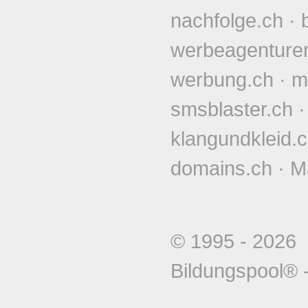
nachfolge.ch
·
werbeagenture
werbung.ch
·
m
smsblaster.ch
klangundkleid.
domains.ch
·
M
© 1995 - 202
Bildungspool®
-