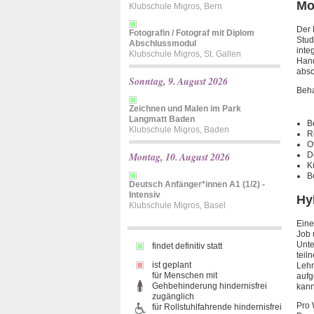
Mo
Klubschule Migros, Bern
Der 
Fotografin / Fotograf mit Diplom
Stud
Abschlussmodul
inte
Klubschule Migros, St. Gallen
Hand
absc
Sonntag, 9. August 2026
Beha
Zeichnen und Malen im Park
Langmatt Baden
B
Klubschule Migros, Baden
R
O
D
Montag, 10. August 2026
K
B
Deutsch Anfänger*innen A1 (1/2) -
Intensiv
Hy
Klubschule Migros, Basel
Eine
Job 
Unte
findet definitiv statt
teil
ist geplant
Lehr
für Menschen mit
aufg
Gehbehinderung hindernisfrei
kann
zugänglich
Pro 
für Rollstuhlfahrende hindernisfrei