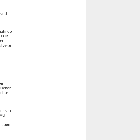
:
sind
jährige
uss in
er
el zwei
on
wischen
rthur
 reisen
KMU,
 haben.