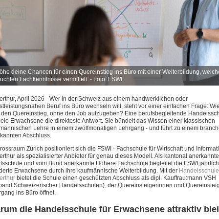
öhe deine Chancen für einen Quereinstieg ins Büro mit einer Weiterbildung, welche
uchten Fachkenntnisse vermittelt. - Foto: FSWI
erthur, April 2026 - Wer in der Schweiz aus einem handwerklichen oder
stleistungsnahen Beruf ins Büro wechseln will, steht vor einer einfachen Frage: Wie
den Quereinstieg, ohne den Job aufzugeben? Eine berufsbegleitende Handelsschu
viele Erwachsene die direkteste Antwort. Sie bündelt das Wissen einer klassischen
männischen Lehre in einem zwölfmonatigen Lehrgang - und führt zu einem branch
kannten Abschluss.
rossraum Zürich positioniert sich die FSWI - Fachschule für Wirtschaft und Informat
erthur als spezialisierter Anbieter für genau dieses Modell. Als kantonal anerkannte
fsschule und vom Bund anerkannte Höhere Fachschule begleitet die FSWI jährlich
erte Erwachsene durch ihre kaufmännische Weiterbildung. Mit der
Handelsschule
erthur
bietet die Schule einen geschützten Abschluss als dipl. Kauffrau:mann VSH
band Schweizerischer Handelsschulen), der Quereinsteigerinnen und Quereinstei
gang ins Büro öffnet.
rum die Handelsschule für Erwachsene attraktiv blei