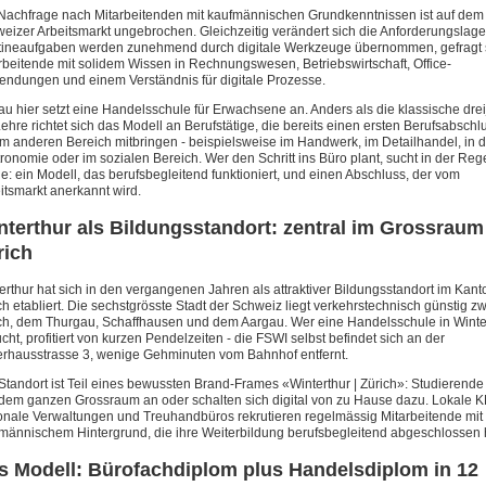
Nachfrage nach Mitarbeitenden mit kaufmännischen Grundkenntnissen ist auf dem
eizer Arbeitsmarkt ungebrochen. Gleichzeitig verändert sich die Anforderungslage
ineaufgaben werden zunehmend durch digitale Werkzeuge übernommen, gefragt 
rbeitende mit solidem Wissen in Rechnungswesen, Betriebswirtschaft, Office-
ndungen und einem Verständnis für digitale Prozesse.
u hier setzt eine Handelsschule für Erwachsene an. Anders als die klassische drei
ehre richtet sich das Modell an Berufstätige, die bereits einen ersten Berufsabschl
m anderen Bereich mitbringen - beispielsweise im Handwerk, im Detailhandel, in d
ronomie oder im sozialen Bereich. Wer den Schritt ins Büro plant, sucht in der Reg
e: ein Modell, das berufsbegleitend funktioniert, und einen Abschluss, der vom
itsmarkt anerkannt wird.
nterthur als Bildungsstandort: zentral im Grossraum
rich
erthur hat sich in den vergangenen Jahren als attraktiver Bildungsstandort im Kant
ch etabliert. Die sechstgrösste Stadt der Schweiz liegt verkehrstechnisch günstig z
ch, dem Thurgau, Schaffhausen und dem Aargau. Wer eine Handelsschule in Winte
cht, profitiert von kurzen Pendelzeiten - die FSWI selbst befindet sich an der
rhausstrasse 3, wenige Gehminuten vom Bahnhof entfernt.
Standort ist Teil eines bewussten Brand-Frames «Winterthur | Zürich»: Studierende
dem ganzen Grossraum an oder schalten sich digital von zu Hause dazu. Lokale 
onale Verwaltungen und Treuhandbüros rekrutieren regelmässig Mitarbeitende mit
männischem Hintergrund, die ihre Weiterbildung berufsbegleitend abgeschlossen
s Modell: Bürofachdiplom plus Handelsdiplom in 12