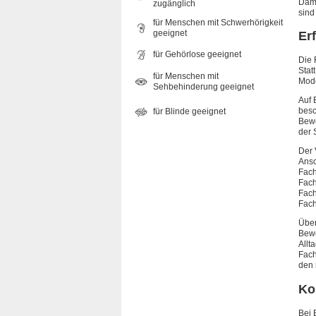
Dami
zugänglich
sind
für Menschen mit Schwerhörigkeit
geeignet
Er
für Gehörlose geeignet
Die 
Stat
für Menschen mit
Mode
Sehbehinderung geeignet
Auf 
besc
für Blinde geeignet
Bewe
der 
Der 
Ansc
Fach
Fach
Fach
Fach
Über
Bewe
Allt
Fach
den 
Ko
Bei 