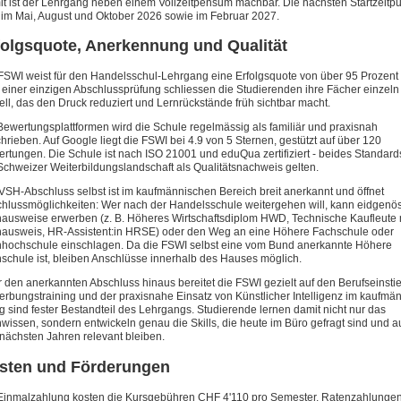
t ist der Lehrgang neben einem Vollzeitpensum machbar. Die nächsten Startzeitp
 im Mai, August und Oktober 2026 sowie im Februar 2027.
folgsquote, Anerkennung und Qualität
FSWI weist für den Handelsschul-Lehrgang eine Erfolgsquote von über 95 Prozent
t einer einzigen Abschlussprüfung schliessen die Studierenden ihre Fächer einzeln 
ll, das den Druck reduziert und Lernrückstände früh sichtbar macht.
Bewertungsplattformen wird die Schule regelmässig als familiär und praxisnah
hrieben. Auf Google liegt die FSWI bei 4.9 von 5 Sternen, gestützt auf über 120
rtungen. Die Schule ist nach ISO 21001 und eduQua zertifiziert - beides Standards
Schweizer Weiterbildungslandschaft als Qualitätsnachweis gelten.
VSH-Abschluss selbst ist im kaufmännischen Bereich breit anerkannt und öffnet
hlussmöglichkeiten: Wer nach der Handelsschule weitergehen will, kann eidgenö
ausweise erwerben (z. B. Höheres Wirtschaftsdiplom HWD, Technische Kaufleute m
ausweis, HR-Assistent:in HRSE) oder den Weg an eine Höhere Fachschule oder
hochschule einschlagen. Da die FSWI selbst eine vom Bund anerkannte Höhere
schule ist, bleiben Anschlüsse innerhalb des Hauses möglich.
 den anerkannten Abschluss hinaus bereitet die FSWI gezielt auf den Berufseinstie
rbungstraining und der praxisnahe Einsatz von Künstlicher Intelligenz im kaufmä
ag sind fester Bestandteil des Lehrgangs. Studierende lernen damit nicht nur das
wissen, sondern entwickeln genau die Skills, die heute im Büro gefragt sind und a
nächsten Jahren relevant bleiben.
sten und Förderungen
Einmalzahlung kosten die Kursgebühren CHF 4'110 pro Semester. Ratenzahlungen