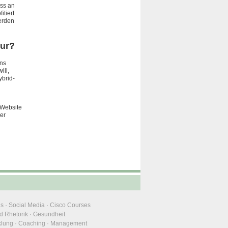
uss an
itiert
erden
hur?
ins
ill,
ybrid-
 Website
der
ns
·
Social Media
·
Cisco Courses
d Rhetorik
·
Gesundheit
klung
·
Coaching
·
Management