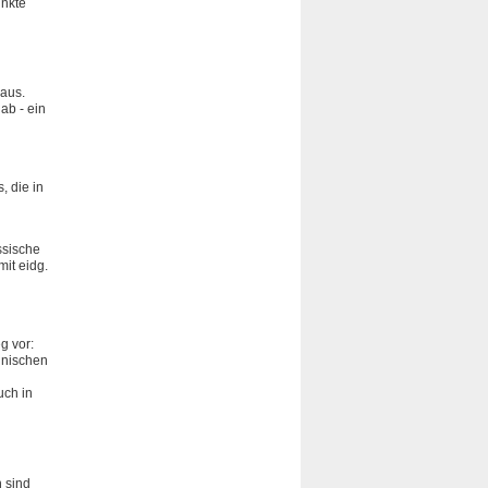
unkte
 aus.
ab - ein
, die in
ssische
it eidg.
g vor:
nnischen
uch in
 sind