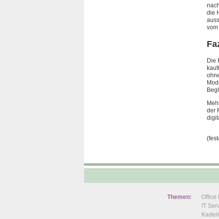
nach
die 
auss
vom 
Fa
Die 
kauf
ohne
Mode
Begl
Mehr
der 
digi
(fest
Themen:
Offic
IT Se
Kaderk