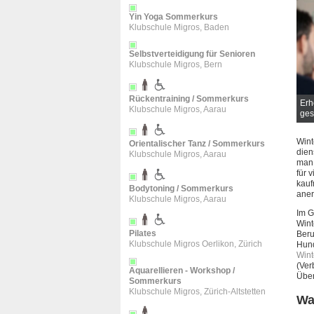
Yin Yoga Sommerkurs
Klubschule Migros, Baden
Selbstverteidigung für Senioren
Klubschule Migros, Bern
Rückentraining / Sommerkurs
n für einen Quereinstieg ins Büro mit einer Weiterbildung, welche dir die
Erh
Klubschule Migros, Aarau
nisse vermittelt. - Foto: FSWI
ges
Wint
Orientalischer Tanz / Sommerkurs
dien
Klubschule Migros, Aarau
man 
für 
kauf
Bodytoning / Sommerkurs
aner
Klubschule Migros, Aarau
Im G
Wint
Pilates
Beru
Klubschule Migros Oerlikon, Zürich
Hund
Wint
(Ver
Aquarellieren - Workshop /
Über
Sommerkurs
Klubschule Migros, Zürich-Altstetten
Wa