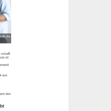
 dir die
Erhöhe deine Chancen für einen Quereinstieg ins Büro mit einer Weite
gesuchten Fachkenntnisse vermittelt. - Foto: FSWI
 schafft
le ist
enweit
ik aus
gern den
bt