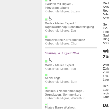
Die 
Floristik mit Diplom -
Schw
Infoveranstaltung
Rout
Klubschule Migros, Luzern
Mita
Anwe
Mode - Atelier Expert /
Gena
Tagesworkshop: Schnittanfertigung
KV-L
Klubschule Migros, Zug
eine
Gast
Ding
Medizinische Korrespondenz
Arbe
Klubschule Migros, Chur
Wi
Samstag, 8. August 2026
Zü
Wint
Mode - Atelier Expert
Züri
Klubschule Migros, Zug
Züri
besu
Aerial Yoga
Lage
Klubschule Migros, Bern
Der 
aus 
Rücken- / Nackenmassage -
regi
Grundlagen / Sommerkurs
kauf
Klubschule Migros, Winterthur
Da
Pilates Barre Workout