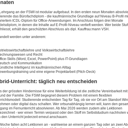
naten
Lehrgang an der FSWI ist modular aufgebaut. In den ersten neun Monaten absolvi
ierende das Bürofachdiplom - die kaufmännische Grundlage auf Niveau B-Profil mi
griertem ICDL-Diplom für Office-Anwendungen. Im Anschluss folgen drei Monate
elsdiplom, in denen die Inhalte auf E-Profil-Niveau vertieft werden. Wer beide Stu
hliesst, erhält den geschützten Abschluss als dipl. Kauffrau:mann VSH.
ndelt werden unter anderem:
etriebswirtschaftslehre und Volkswirtschaftslehre
echnungswesen und Recht
ffice-Skills (Word, Excel, PowerPoint) plus IT-Grundlagen
eutsch und Kommunikation
ünstliche Intelligenz im kaufmännischen Alltag
ewerbungstraining und eine eigene Projektarbeit (Pitch-Deck)
brid-Unterricht: täglich neu entscheiden
s der grössten Hindernisse für eine Weiterbildung ist die zeitliche Vereinbarkeit mi
und der Familie. Die FSWI begegnet diesem Problem mit einem flexiblen
rrichtsmodell: Studierende entscheiden Tag für Tag, ob sie vor Ort am Standort Win
nehmen oder digital dazu schalten. Wer ortsunabhängig lernen will, kann den gesa
gang im Fernunterricht absolvieren. Ab Mai 2026 werden zudem alle Lektionen
ezeichnet - wer einen Termin verpasst oder den Stoff im Selbststudium nachholen w
 den Unterricht jederzeit erneut anschauen.
Woche fallen acht Lektionen an - wahlweise an einem ganzen Tag oder an zwei A