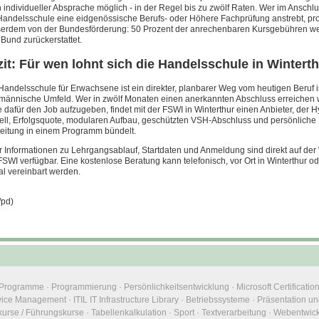
 individueller Absprache möglich - in der Regel bis zu zwölf Raten. Wer im Anschl
Handelsschule eine eidgenössische Berufs- oder Höhere Fachprüfung anstrebt, prof
erdem von der Bundesförderung: 50 Prozent der anrechenbaren Kursgebühren w
Bund zurückerstattet.
zit: Für wen lohnt sich die Handelsschule in Wintert
Handelsschule für Erwachsene ist ein direkter, planbarer Weg vom heutigen Beruf 
männische Umfeld. Wer in zwölf Monaten einen anerkannten Abschluss erreichen w
 dafür den Job aufzugeben, findet mit der FSWI in Winterthur einen Anbieter, der H
ll, Erfolgsquote, modularen Aufbau, geschützten VSH-Abschluss und persönliche
eitung in einem Programm bündelt.
 Informationen zu Lehrgangsablauf, Startdaten und Anmeldung sind direkt auf der
FSWI verfügbar. Eine kostenlose Beratung kann telefonisch, vor Ort in Winterthur o
tal vereinbart werden.
/pd)
e Programme
·
Programmierung
·
Persönlichkeitsentwicklung
·
Microsoft Certificatio
rvice Management
·
ITIL IT Infrastructure Library
·
Betriebssysteme
·
Präsentation un
urse / Führungskurse
·
Tabellenkalkulation
·
Sport
·
Textverarbeitung
·
Webentwic