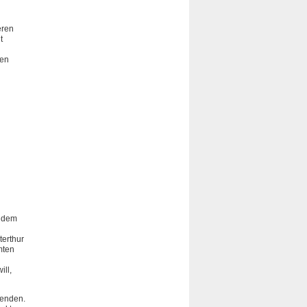
eren
t
fen
t dem
terthur
mten
ill,
benden.